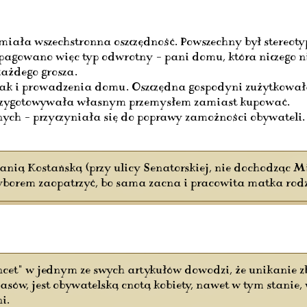
 miała wszechstronna oszczędność. Powszechny był stereo
pagowano więc typ odwrotny – pani domu, która niczego ni
każdego grosza.
 jak i prowadzenia domu. Oszczędna gospodyni zużytkowała
 przygotowywała własnym przemysłem zamiast kupować.
znych – przyczyniała się do poprawy zamożności obywateli.
nią Kostańską (przy ulicy Senatorskiej, nie dochodząc Mi
orem zaopatrzyć, bo sama zacna i pracowita matka rodzin
et" w jednym ze swych artykułów dowodzi, że unikanie zb
, jest obywatelską cnotą kobiety, nawet w tym stanie, 
i.