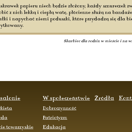
rawek papieru niech będzie złożony, każdy sznureczek zwi
ć z nich lekką i ciepłą watę, płócienne służą na bandaże 
ki i napychać niemi poduszki, które przydadzą się dla b
żytkowany.
Skarbiec dla rodzin w mieście i na 
salonie
W społeczeństwie
Źródła
Kont
ykieta
Dobroczynność
oda
Patriotyzm
cie towarzyskie
Edukacja