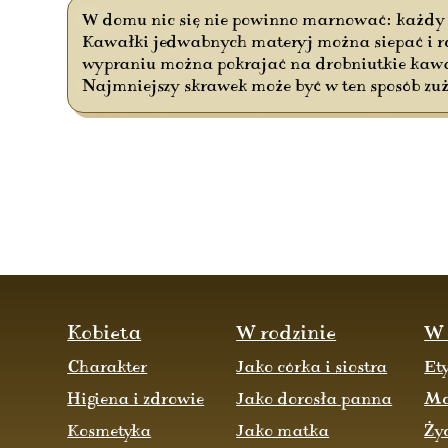
W domu nic się nie powinno marnować: każdy sk
Kawałki jedwabnych materyj można siepać i robi
wypraniu można pokrajać na drobniutkie kawał
Najmniejszy skrawek może być w ten sposób zu
Kobieta
W rodzinie
W 
Charakter
Jako córka i siostra
Et
Higiena i zdrowie
Jako dorosła panna
M
Kosmetyka
Jako matka
Ży