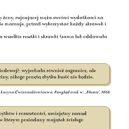
typ żony, rujnującej męża swoimi wydatkami na
e marnuje, potrafi wykorzystać każdy skrawek i
 wszelkie resztki i skrawki (sama lub oddawała
odowej); wyjechała również zagranicę, ale
y, nikogo ponętą zbytku kusić nie będzie.
Lucyna Ćwierczakiewiczowa, Przegląd mód, w: „Bluszcz”, 1866
ytków i rozrzutności, umiejętny zarząd
w którym posiadany majątek ścisłego