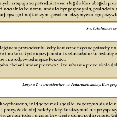
ych, zstępują za pośrednictwem sług do klas ubogich prac
ości naczelniczka domu, umiała być gospodynią, posiadał
najlepszego i najtańszym sposobem otrzymywanego pożywi
S-z, Działalność ko
jętnem prowadzeniu, żeby konieczne fizyczne potrzeby nasz
ło i na to co życie uprzyjemnia i uszlachetnia; to jest ab
ze i najodpowiedniejsze korzyści.
eba chcieć i umieć pracować, i ta właśnie praca około 
.
Lucyna Ćwierczakiewiczowa, Podarunek ślubny. Kurs gosp
tak wychowaną, iż idąc za mąż sądziła, że zaczyna się dla n
i pracy, że do niej należy nietylko utrzymać ale przysporz
łowie, że mąż jeden, a żona trzy węgły domu podtrzymuje.