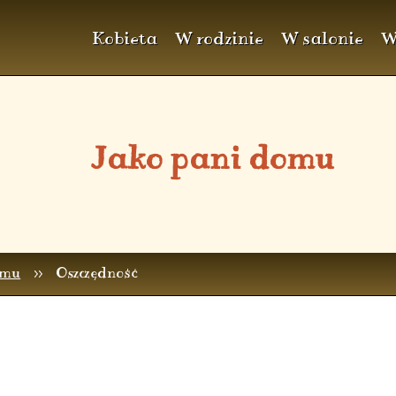
Kobieta
W rodzinie
W salonie
W
Jako pani domu
omu
>>
Oszczędność