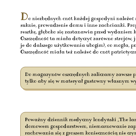
D
o niezbędnych cnót każdej gospodyni należeć
suknie, prowadzenie domu i inne zachcianki. Pro
resztkę, głęboko się zastanawia przed wydaniem 
Oszczędność ta miała dotyczyć zarówno strojów,
je do dalszego użytkowania ubogim), co mogła,
Oszczędność miała też należeć do cnót patriotyc
Do magazynów oszczędnych zaliczamy zawsze pa
tylko aby się w materyał gustowny własnym wyb
Poważny dziennik medyczny londyński „The lanc
domowem gospodarstwem, niemarnowanie zapasów
rachowania się z groszem koniecznością nie czyn