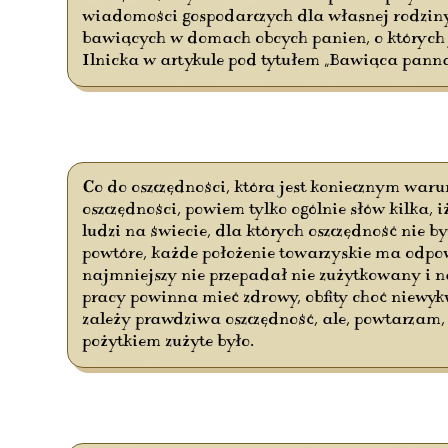
wiadomości gospodarczych dla własnej rodziny, 
bawiących w domach obcych panien, o których 
Ilnicka w artykule pod tytułem „Bawiąca panna
Co do oszczędności, która jest koniecznym war
oszczędności, powiem tylko ogólnie słów kilka,
ludzi na świecie, dla których oszczędność nie 
powtóre, każde położenie towarzyskie ma odpo
najmniejszy nie przepadał nie zużytkowany i na
pracy powinna mieć zdrowy, obfity choć niewykw
zależy prawdziwa oszczędność, ale, powtarzam, 
pożytkiem zużyte było.