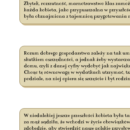
Zbytek, rozrzutność, marnotrawstwo klas zamożn
każda kobieta, jako przypuszczalna w przyszł
była obznajmiona z tajemnicą przygotowania 
Rozum dobrego gospodarstwa zależy na tak umie
skutkiem oszczędności, a jednak żeby wystarcza
domu, czyli z danej cyfry wydobyć jak najwięks
Chcąc tę równowagę w wydatkach utrzymać, trz
podziale, na niej opiera się szczęście i byt rodzin
W niedalekiej jeszcze przeszłości kobieta była 
za mąż sądziła, że wchodzi w życie obowiązków 
zdobędzie, aby stwierdzić nasze polskie przys