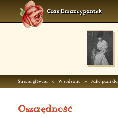
Czas Emancypantek
Strona główna
>>
W rodzinie
>>
Jako pani d
Oszczędność