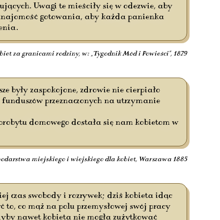
ujących. Uwagi te mieściły się w odezwie, aby
a znajomość gotowania, aby każda panienka
enia.
biet za granicami rodziny, w: „Tygodnik Mód i Powieści”, 1879
e były zaspokojone, zdrowie nie cierpiało
y z funduszów przeznaczonych na utrzymanie
dobrobytu domowego dostała się nam kobietom w
odarstwa miejskiego i wiejskiego dla kobiet, Warszawa 1885
iej czas swobody i rozrywek; dziś kobieta idąc
yć to, co mąż na polu przemysłowej swój pracy
 Gdyby nawet kobieta nie mogła zużytkować