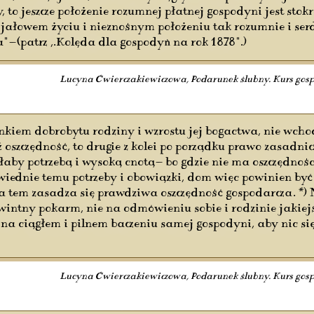
to jeszcze położenie rozumnej płatnej gospodyni jest stok
jałowem życiu i nieznośnym położeniu tak rozumnie i ser
"—(patrz ,.Kolęda dla gospodyń na rok 1878".)
Lucyna Ćwierczakiewiczowa, Podarunek ślubny. Kurs gosp
unkiem dobrobytu rodziny i wzrostu jej bogactwa, nie wch
 iż oszczędność, to drugie z kolei po porządku prawo zasad
byłaby potrzebą i wysoką cnotą— bo gdzie nie ma oszczędno
wiednie temu potrzeby i obowiązki, dom więc powinien by
 tem zasadza się prawdziwa oszczędność gospodarcza. *) N
intny pokarm, nie na odmówieniu sobie i rodzinie jakiejś
na ciągłem i pilnem baczeniu samej gospodyni, aby nic się
Lucyna Ćwierczakiewiczowa, Podarunek ślubny. Kurs gosp