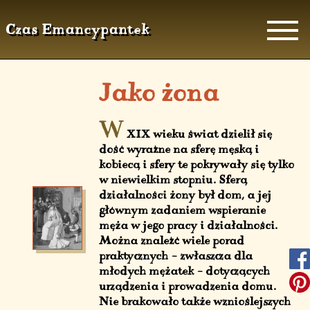
Czas Emancypantek
Jako żona
W
XIX wieku świat dzielił się
dość wyraźne na sferę męską i
kobiecą i sfery te pokrywały się tylko
w niewielkim stopniu. Sferą
działalności żony był dom, a jej
głównym zadaniem wspieranie
męża w jego pracy i działalności.
Można znaleźć wiele porad
praktycznych – zwłaszcza dla
młodych mężatek – dotyczących
urządzenia i prowadzenia domu.
Nie brakowało także wznioślejszych