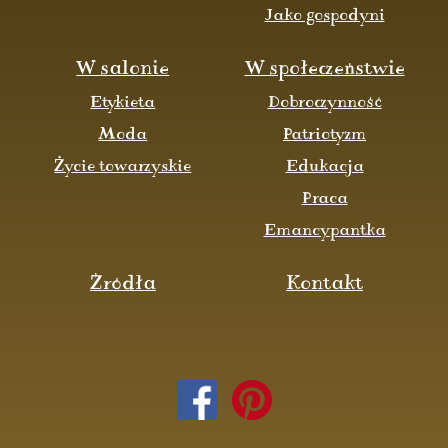
Jako gospodyni
W salonie
W społeczeństwie
Etykieta
Dobroczynność
Moda
Patriotyzm
Życie towarzyskie
Edukacja
Praca
Emancypantka
Źródła
Kontakt