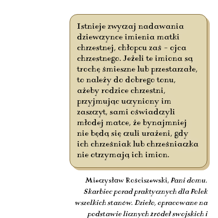
Istnieje zwyczaj nadawania
dziewczynce imienia matki
chrzestnej, chłopcu zaś – ojca
chrzestnego. Jeżeli te imiona są
trochę śmieszne lub przestarzałe,
to należy do dobrego tonu,
ażeby rodzice chrzestni,
przyjmując uczyniony im
zaszczyt, sami oświadczyli
młodej matce, że bynajmniej
nie będą się czuli urażeni, gdy
ich chrześniak lub chrześniaczka
nie otrzymają ich imion.
Mieczysław Rościszewski,
Pani domu.
Skarbiec porad praktycznych dla Polek
wszelkich stanów. Dzieło, opracowane na
podstawie licznych źródeł swojskich i