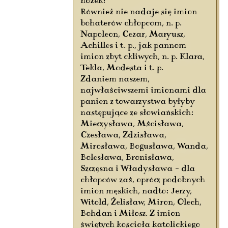
nóżek!
Również nie nadaje się imion
bohaterów chłopcom, n. p.
Napoleon, Cezar, Maryusz,
Achilles i t. p., jak pannom
imion zbyt ckliwych, n. p. Klara,
Tekla, Modesta i t. p.
Zdaniem naszem,
najwłaściwszemi imionami dla
panien z towarzystwa byłyby
następujące ze słowiańskich:
Mieczysława, Mścisława,
Czesława, Zdzisława,
Mirosława, Bogusława, Wanda,
Bolesława, Bronisława,
Szczęsna i Władysława – dla
chłopców zaś, oprócz podobnych
imion męskich, nadto: Jerzy,
Witold, Żelisław, Miron, Olech,
Bohdan i Miłosz. Z imion
świętych kościoła katolickiego