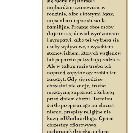
się osoby najstarsze i
najbardziej szanowane w
rodzinie, albo z którymi łączą
najserdeczniejsze stosunki
familijne. Prosząc obce osoby
daje im się dowód wyróżnienia
i sympatyi, albo też wybiera się
osoby wpływowe, z wysokiem
stanowiskiem, których względów
lub poparcia potrzebują rodzice.
Ale w takim razie trzeba ich
naprzód zapytać czy zrobią ten
zaszczyt. Gdy się rodzice
chrzestni nie znają, trzeba
mężczyznę zapoznać z kobietą
przed dniem chrztu. Terminu
ściśle przepisanego na chrzest
niema, przepisy religijne nie
każą odkładać długo. Ojciec
chrzestny ofiarowywa
podarunek dziecku, opłaca