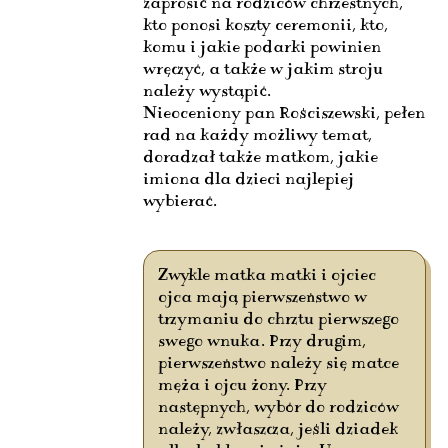
zaprosić na rodziców chrzestnych,
kto ponosi koszty ceremonii, kto,
komu i jakie podarki powinien
wręczyć, a także w jakim stroju
należy wystąpić.
Nieoceniony pan Rościszewski, pełen
rad na każdy możliwy temat,
doradzał także matkom, jakie
imiona dla dzieci najlepiej
wybierać.
Zwykle matka matki i ojciec
ojca mają pierwszeństwo w
trzymaniu do chrztu pierwszego
swego wnuka. Przy drugim,
pierwszeństwo należy się matce
męża i ojcu żony. Przy
następnych, wybór do rodziców
należy, zwłaszcza, jeśli dziadek