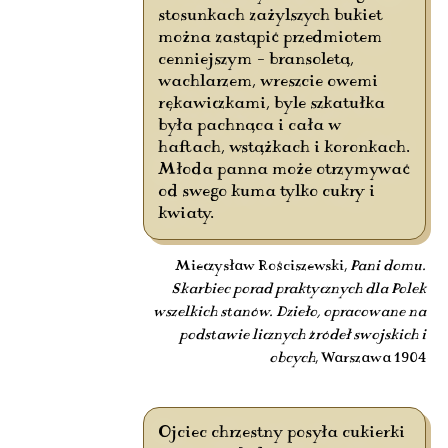
stosunkach zażylszych bukiet
można zastąpić przedmiotem
cenniejszym – bransoletą,
wachlarzem, wreszcie owemi
rękawiczkami, byle szkatułka
była pachnąca i cała w
haftach, wstążkach i koronkach.
Młoda panna może otrzymywać
od swego kuma tylko cukry i
kwiaty.
Mieczysław Rościszewski,
Pani domu.
Skarbiec porad praktycznych dla Polek
wszelkich stanów. Dzieło, opracowane na
podstawie licznych źródeł swojskich i
obcych
, Warszawa 1904
Ojciec chrzestny posyła cukierki