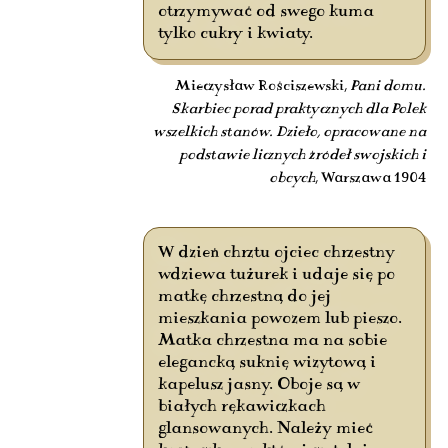
otrzymywać od swego kuma
tylko cukry i kwiaty.
Mieczysław Rościszewski,
Pani domu.
Skarbiec porad praktycznych dla Polek
wszelkich stanów. Dzieło, opracowane na
podstawie licznych źródeł swojskich i
obcych
, Warszawa 1904
W dzień chrztu ojciec chrzestny
wdziewa tużurek i udaje się po
matkę chrzestną do jej
mieszkania powozem lub pieszo.
Matka chrzestna ma na sobie
elegancką suknię wizytową i
kapelusz jasny. Oboje są w
białych rękawiczkach
glansowanych. Należy mieć