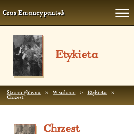
Czas Emancypantek
Etykieta
Strona główna
>>
W salonie
>>
Etykieta
>>
Chrzest
Chrzest