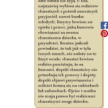
albo babka nie żyją. U nas,
najczęściej wybiera się rodziców
chrzestnych z pośród zamożnych
przyjaciół, nawet bardzo
młodych; liczymy bowiem na
opiekę i pomoc, jaką kumowie
obowiązani są swemu
chrzestnemu dziecku, w
przyszłości. Smutno jednak
powiedzieć, że tak jak w tylu
innych razach, nie należy na to
liczyć wcale; chrzestni bowiem
rodzice pamiętają, że są
kumami, dopóki chrzestnicy nie
potrzebują ich pomocy i dopóty,
dopóki objawi przywiązania i
miłości kończą się na cukierkach
lub zabawkach. Ojciec i matka
nie mają prawa być rodzicami
chrzestnymi swego dziecka.