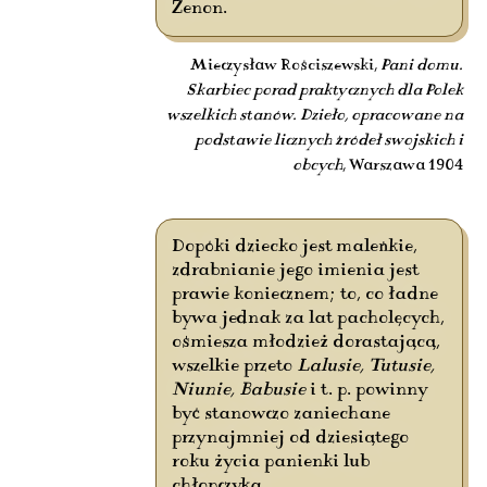
Zenon.
Mieczysław Rościszewski,
Pani domu.
Skarbiec porad praktycznych dla Polek
wszelkich stanów. Dzieło, opracowane na
podstawie licznych źródeł swojskich i
obcych
, Warszawa 1904
Dopóki dziecko jest maleńkie,
zdrabnianie jego imienia jest
prawie koniecznem; to, co ładne
bywa jednak za lat pacholęcych,
ośmiesza młodzież dorastającą,
wszelkie przeto
Lalusie, Tutusie,
Niunie, Babusie
i t. p. powinny
być stanowczo zaniechane
przynajmniej od dziesiątego
roku życia panienki lub
chłopczyka.