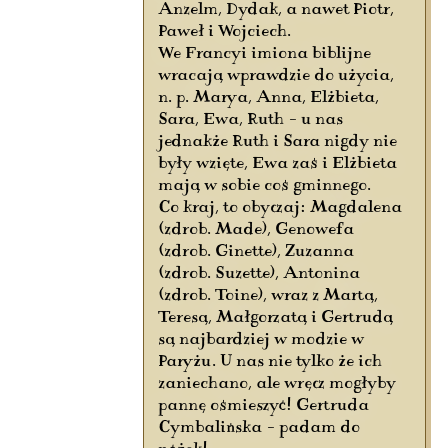
Anzelm, Dydak, a nawet Piotr,
Paweł i Wojciech.
We Francyi imiona biblijne
wracają wprawdzie do użycia,
n. p. Marya, Anna, Elżbieta,
Sara, Ewa, Ruth – u nas
jednakże Ruth i Sara nigdy nie
były wzięte, Ewa zaś i Elżbieta
mają w sobie coś gminnego.
Co kraj, to obyczaj: Magdalena
(zdrob. Made), Genowefa
(zdrob. Ginette), Zuzanna
(zdrob. Suzette), Antonina
(zdrob. Toine), wraz z Martą,
Teresą, Małgorzatą i Gertrudą
są najbardziej w modzie w
Paryżu. U nas nie tylko że ich
zaniechano, ale wręcz mogłyby
pannę ośmieszyć! Gertruda
Cymbalińska – padam do