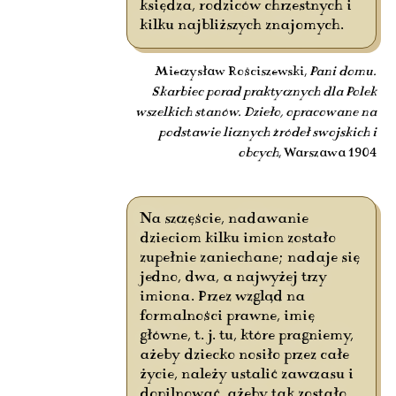
księdza, rodziców chrzestnych i
kilku najbliższych znajomych.
Mieczysław Rościszewski,
Pani domu.
Skarbiec porad praktycznych dla Polek
wszelkich stanów. Dzieło, opracowane na
podstawie licznych źródeł swojskich i
obcych
, Warszawa 1904
Na szczęście, nadawanie
dzieciom kilku imion zostało
zupełnie zaniechane; nadaje się
jedno, dwa, a najwyżej trzy
imiona. Przez wzgląd na
formalności prawne, imię
główne, t. j. tu, które pragniemy,
ażeby dziecko nosiło przez całe
życie, należy ustalić zawczasu i
dopilnować, ażeby tak zostało