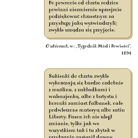
Po powrocie od chrztu rodzice
powinni niezmiernie uprzejmie
podziękować chrzestnym za
przysługę jaką wyświadczyli;
zwykle urządza się przyjęcie.
O ubiorach
, w: „Tygodnik Mód i Powieści”,
1894
Sukienki do chrztu zwykle
wykończają się bardzo ozdobnie
z muślinu, z zakładkami i
walensjenką, albo z batystu i
koronki zamiast falbanek, całe
podwleczone materyą albo satin
Liberty. Fason ich nie uległ
zmianie, tylko jak we
wszystkiem tak i tu zbytek w
przybraniu zastąpił dawne