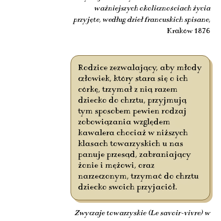
ważniejszych okolicznościach życia
przyjęte, według dzieł francuskich spisane
,
Kraków 1876
Rodzice zezwalający, aby młody
człowiek, który stara się o ich
córkę, trzymał z nią razem
dziecko do chrztu, przyjmują
tym sposobem pewien rodzaj
zobowiązania względem
kawalera chociaż w niższych
klasach towarzyskich u nas
panuje przesąd, zabraniający
żonie i mężowi, oraz
narzeczonym, trzymać do chrztu
dziecko swoich przyjaciół.
Zwyczaje towarzyskie (Le savoir-vivre) w