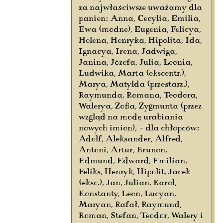
za najwłaściwsze uważamy dla
panien: Anna, Cecylia, Emilia,
Ewa (modne), Eugenia, Felicya,
Helena, Henryka, Hipolita, Ida,
Ignacya, Irena, Jadwiga,
Janina, Józefa, Julia, Leonia,
Ludwika, Marta (ekscentr.),
Marya, Matylda (przestarz.),
Raymunda, Romana, Teodora,
Walerya, Zofia, Zygmunta (przez
wzgląd na modę urabiania
nowych imion), – dla chłopców:
Adolf, Aleksander, Alfred,
Antoni, Artur, Brunon,
Edmund, Edward, Emilian,
Feliks, Henryk, Hipolit, Jacek
(eksc.), Jan, Julian, Karol,
Konstanty, Leon, Lucyan,
Maryan, Rafał, Raymund,
Roman, Stefan, Teodor, Walery i