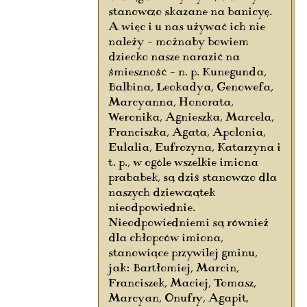
stanowczo skazane na banicyę.
A więc i u nas używać ich nie
należy – możnaby bowiem
dziecko nasze narazić na
śmieszność – n. p. Kunegunda,
Balbina, Leokadya, Genowefa,
Marcyanna, Honorata,
Weronika, Agnieszka, Marcela,
Franciszka, Agata, Apolonia,
Eulalia, Eufrozyna, Katarzyna i
t. p., w ogóle wszelkie imiona
prababek, są dziś stanowczo dla
naszych dziewczątek
nieodpowiednie.
Nieodpowiedniemi są również
dla chłopców imiona,
stanowiące przywilej gminu,
jak: Bartłomiej, Marcin,
Franciszek, Maciej, Tomasz,
Marcyan, Onufry, Agapit,