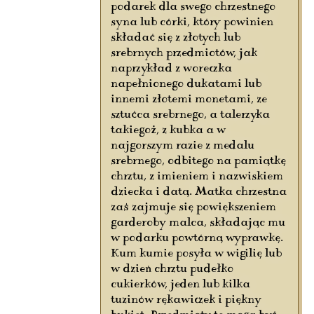
podarek dla swego chrzestnego
syna lub córki, który powinien
składać się z złotych lub
srebrnych przedmiotów, jak
naprzykład z woreczka
napełnionego dukatami lub
innemi złotemi monetami, ze
sztućca srebrnego, a talerzyka
takiegoż, z kubka a w
najgorszym razie z medalu
srebrnego, odbitego na pamiątkę
chrztu, z imieniem i nazwiskiem
dziecka i datą. Matka chrzestna
zaś zajmuje się powiększeniem
garderoby malca, składając mu
w podarku powtórną wyprawkę.
Kum kumie posyła w wigilię lub
w dzień chrztu pudełko
cukierków, jeden lub kilka
tuzinów rękawiczek i piękny