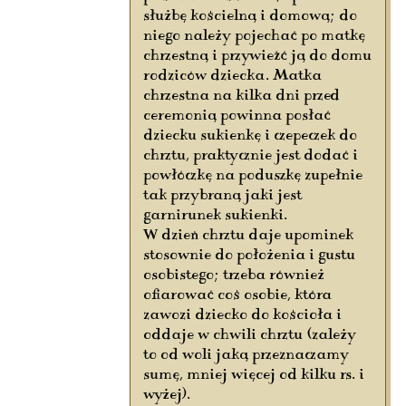
służbę kościelną i domową; do
niego należy pojechać po matkę
chrzestną i przywieźć ją do domu
rodziców dziecka. Matka
chrzestna na kilka dni przed
ceremonią powinna posłać
dziecku sukienkę i czepeczek do
chrztu, praktycznie jest dodać i
powłóczkę na poduszkę zupełnie
tak przybraną jaki jest
garnirunek sukienki.
W dzień chrztu daje upominek
stosownie do położenia i gustu
osobistego; trzeba również
ofiarować coś osobie, która
zawozi dziecko do kościoła i
oddaje w chwili chrztu (zależy
to od woli jaką przeznaczamy
sumę, mniej więcej od kilku rs. i
wyżej).