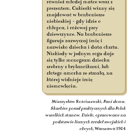
również młodej matce wraz z
prezentem. Cukierki winny się
znajdować w bonbonierze
niebieskiej – gdy idzie o
chłopca, i różowej przy
dziewczynce. Na bonbonierze
figuruje zazwyczaj imię i
nazwisko dziecka i data chrztu.
Niekiedy w jednym rogu daje
się tylko monogram dziecka
srebrny z brylancikami, lub
złotego amorka ze strzałą, na
której widnieje imię
niemowlęcia.
Mieczysław Rościszewski,
Pani domu.
Skarbiec porad praktycznych dla Polek
wszelkich stanów. Dzieło, opracowane na
podstawie licznych źródeł swojskich i
obcych
, Warszawa 1904