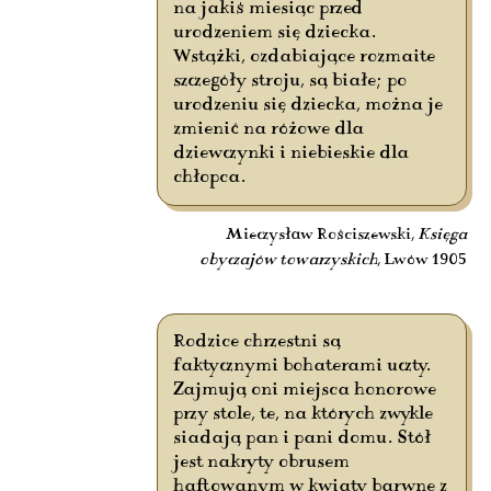
na jakiś miesiąc przed
urodzeniem się dziecka.
Wstążki, ozdabiające rozmaite
szczegóły stroju, są białe; po
urodzeniu się dziecka, można je
zmienić na różowe dla
dziewczynki i niebieskie dla
chłopca.
Mieczysław Rościszewski,
Księga
obyczajów towarzyskich
, Lwów 1905
Rodzice chrzestni są
faktycznymi bohaterami uczty.
Zajmują oni miejsca honorowe
przy stole, te, na których zwykle
siadają pan i pani domu. Stół
jest nakryty obrusem
haftowanym w kwiaty barwne z