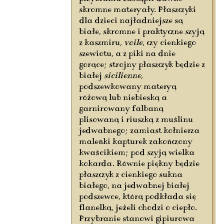
skromne materyały. Płaszczyki
dla dzieci najładniejsze są
białe, skromne i praktyczne szyją
z kaszmiru,
voile
, czy cienkiego
szewiotu, a z piki na dnie
gorące; strojny płaszczyk będzie z
białej
sicilienne
,
podszewkowany materyą
różową lub niebieską a
garnirowany falbaną
plisowaną i riuszką z muślinu
jedwabnego; zamiast kołnierza
maleńki kapturek zakończony
kwaścikiem; pod szyją wielka
kokarda. Równie piękny będzie
płaszczyk z cienkiego sukna
białego, na jedwabnej białej
podszewce, którą podkłada się
flanelką, jeżeli chodzi o ciepło.
Przybranie stanowi gipiurowa