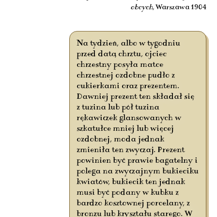
obcych
, Warszawa 1904
Na tydzień, albo w tygodniu
przed datą chrztu, ojciec
chrzestny posyła matce
chrzestnej ozdobne pudło z
cukierkami oraz prezentem.
Dawniej prezent ten składał się
z tuzina lub pół tuzina
rękawiczek glansowanych w
szkatułce mniej lub więcej
ozdobnej, moda jednak
zmieniła ten zwyczaj. Prezent
powinien być prawie bagatelny i
polega na zwyczajnym bukieciku
kwiatów, bukiecik ten jednak
musi być podany w kubku z
bardzo kosztownej porcelany, z
bronzu lub kryształu starego. W