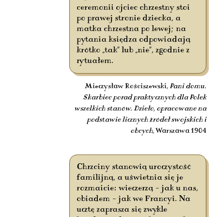
ceremonii ojciec chrzestny stoi
po prawej stronie dziecka, a
matka chrzestna po lewej; na
pytania księdza odpowiadają
krótko „tak” lub „nie”, zgodnie z
rytuałem.
Mieczysław Rościszewski,
Pani domu.
Skarbiec porad praktycznych dla Polek
wszelkich stanów. Dzieło, opracowane na
podstawie licznych źródeł swojskich i
obcych
, Warszawa 1904
Chrzciny stanowią uroczystość
familijną, a uświetnia się je
rozmaicie: wieczerzą – jak u nas,
obiadem – jak we Francyi. Na
ucztę zaprasza się zwykle