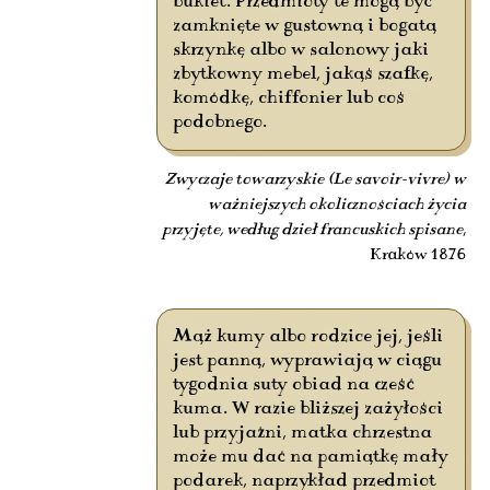
bukiet. Przedmioty te mogą być
zamknięte w gustowną i bogatą
skrzynkę albo w salonowy jaki
zbytkowny mebel, jakąś szafkę,
komódkę, chiffonier lub coś
podobnego.
Zwyczaje towarzyskie (Le savoir-vivre) w
ważniejszych okolicznościach życia
przyjęte, według dzieł francuskich spisane
,
Kraków 1876
Mąż kumy albo rodzice jej, jeśli
jest panną, wyprawiają w ciągu
tygodnia suty obiad na cześć
kuma. W razie bliższej zażyłości
lub przyjaźni, matka chrzestna
może mu dać na pamiątkę mały
podarek, naprzykład przedmiot