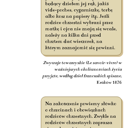
będący dziełem jej rąk, jakiś
vide-poches, cygarniczkę, torbę
albo kosz na papiery itp. Jeśli
rodzice chrzestni wybrani przez
matkę i ojca nie znają się wcale,
należy na kilka dni przed
chrztem dać wieczorek, na
którym zaznajomić się powinni.
Zwyczaje towarzyskie (Le savoir-vivre) w
ważniejszych okolicznościach życia
przyjęte, według dzieł francuskich spisane
,
Kraków 1876
Na zakończenie powiemy słówko
o chrzcinach i obowiązkach
rodziców chrzestnych. Zwykle na
rodziców chrzestnych zaprasza