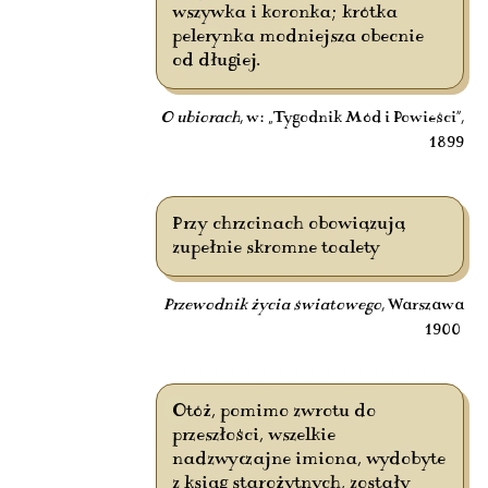
wszywka i koronka; krótka
pelerynka modniejsza obecnie
od długiej.
O ubiorach
, w: „Tygodnik Mód i Powieści”,
1899
Przy chrzcinach obowiązują
zupełnie skromne toalety
Przewodnik życia światowego
, Warszawa
1900
Otóż, pomimo zwrotu do
przeszłości, wszelkie
nadzwyczajne imiona, wydobyte
z ksiąg starożytnych, zostały