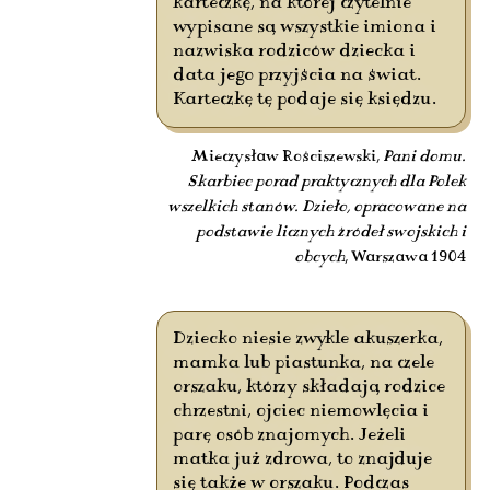
karteczkę, na której czytelnie
wypisane są wszystkie imiona i
nazwiska rodziców dziecka i
data jego przyjścia na świat.
Karteczkę tę podaje się księdzu.
Mieczysław Rościszewski,
Pani domu.
Skarbiec porad praktycznych dla Polek
wszelkich stanów. Dzieło, opracowane na
podstawie licznych źródeł swojskich i
obcych
, Warszawa 1904
Dziecko niesie zwykle akuszerka,
mamka lub piastunka, na czele
orszaku, którzy składają rodzice
chrzestni, ojciec niemowlęcia i
parę osób znajomych. Jeżeli
matka już zdrowa, to znajduje
się także w orszaku. Podczas