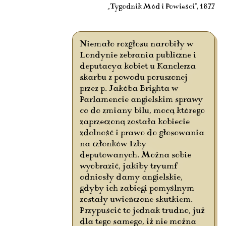
„Tygodnik Mód i Powieści”, 1877
Niemało rozgłosu narobiły w
Londynie zebrania publiczne i
deputacya kobiet u Kanclerza
skarbu z powodu poruszonej
przez p. Jakóba Brighta w
Parlamencie angielskim sprawy
co do zmiany bilu, mocą którego
zaprzeczoną została kobiecie
zdolność i prawo do głosowania
na członków Izby
deputowanych. Można sobie
wyobrazić, jakiby tryumf
odniosły damy angielskie,
gdyby ich zabiegi pomyślnym
zostały uwieńczone skutkiem.
Przypuścić to jednak trudno, już
dla tego samego, iż nie można