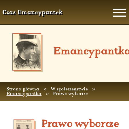
Czas Emancypantek
Emancypantk
Strona główna
>>
W społeczeństwie
>>
Emancypantka
>>
Prawo wyborcze
Prawo wyborcze