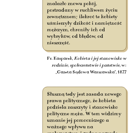
znalazło znowu pokój,
postradany w ruchliwem życiu
zewnętrznem; ilekroć te kobiety
uśmierzyły dzikość i namiętność
mężczyzn, chroniły ich od
wybryków, od błędów, od
nieszczęść.
Fr. Kasparek,
Kobieta i jej stanowisko w
rodzinie, społeczeństwie i państwie
, w:
„Gazeta Sądowa Warszawska”, 1877
Słuszną tedy jest zasada nowego
prawa politycznego, że kobieta
podziela zaszczyty i stanowisko
polityczne męża. W tem widzimy
uznanie jej pomocniczego a
ważnego wpływu na