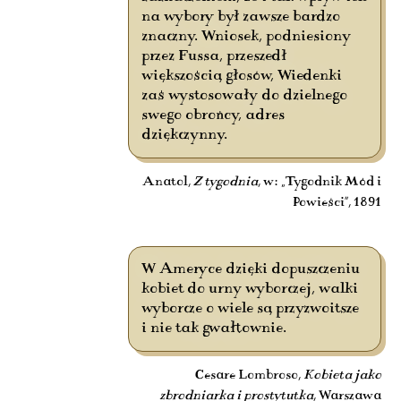
na wybory był zawsze bardzo
znaczny. Wniosek, podniesiony
przez Fussa, przeszedł
większością głosów, Wiedenki
zaś wystosowały do dzielnego
swego obrońcy, adres
dziękczynny.
Anatol,
Z tygodnia
, w: „Tygodnik Mód i
Powieści”, 1891
W Ameryce dzięki dopuszczeniu
kobiet do urny wyborczej, walki
wyborcze o wiele są przyzwoitsze
i nie tak gwałtownie.
Cesare Lombroso,
Kobieta jako
zbrodniarka i prostytutka
, Warszawa