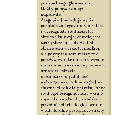
powszechnego głosowania,
któżby pomyśleć mógł
naprawdę.
Z tego się dowiadujemy, że
pokątnie zasięgać rady u kobiet
i wyciągnięte ztąd korzyści
obracać ku swojej chwale, jest
rzeczą słuszną, godziwą i nie
obrażającą wyższości męzkiej,
ale gdyby ten sam mężczyzna
położywszy rękę na sercu wyznał
sumiennie i szczerze, że ponieważ
uznaje w kobiecie
niezaprzeczoną zdolność
wyborczą, więc tak ze względów
słuszności jak dla pożytku, który
ztąd ogół osiągnąć może — czuje
się w obowiązku obywatelskim
powołać kobietę do głosowania
— taki lojalny postępek ze strony