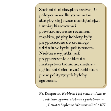
Zachodzi niebezpieczeństwo, że
polityczne walki stronnictw
stałyby się jeszcze namiętniejsze
i mniej kierowane i
powstrzymywane rozumem
męskim, gdyby kobiety były
przypuszczone do czynnego
udziału w życiu politycznem.
Niektóre wyjątki, jak
przypuszczenie kobiet do
następstwa tronu, są znośne –
ogólne udzielenie zaś kobietom
praw politycznych byłoby
zgubnem.
Fr. Kasparek,
Kobieta i jej stanowisko w
rodzinie, społeczeństwie i państwie
, w:
„Gazeta Sądowa Warszawska”, 1877