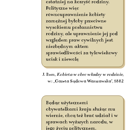
ostatniej na korzyść rodziny.
Polityczne więc
równouprawnienie kobiety
zamężnej byłoby przeciwne
wysokiemu posłannictwu
rodziny, ale uprawnienie jej pod
względem praw cywilnych jest
niezbędnym aktem
sprawiedliwości za tylowiekowy
ucisk i niewolę
J. Bem,
Kobieta w obec władzy w rodzinie
,
w: „Gazeta Sądowa Warszawska”, 1882
Będąc użytecznemi
obywatelkami kraju służąc mu
wiernie, chcą też brać udział i w
sprawach wyższych narodu, w
jego życiu politycznem,