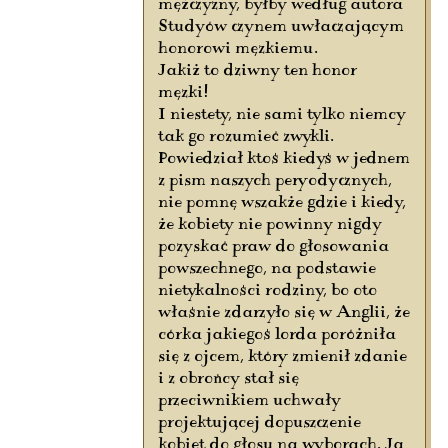
mężczyzny, byłby według autora
Studyów czynem uwłaczającym
honorowi męzkiemu.
Jakiż to dziwny ten honor
męzki!
I niestety, nie sami tylko niemcy
tak go rozumieć zwykli.
Powiedział ktoś kiedyś w jednem
z pism naszych peryodycznych,
nie pomnę wszakże gdzie i kiedy,
że kobiety nie powinny nigdy
pozyskać praw do głosowania
powszechnego, na podstawie
nietykalności rodziny, bo oto
właśnie zdarzyło się w Anglii, że
córka jakiegoś lorda poróżniła
się z ojcem, który zmienił zdanie
i z obrońcy stał się
przeciwnikiem uchwały
projektującej dopuszczenie
kobiet do głosu na wyborach. Ja