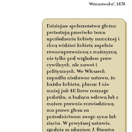
Warszawska”, 1878
Dzisiejsze społeczeństwa głośno
protestują przeciwko temu
upośledzeniu kobiety zamożnej i
chcą widzieć kobietę zupełnie
równouprawnioną z mężczyzną,
nie tylko pod względem praw
cywilnych, ale nawet i
politycznych. We Włoszech
zapadła niedawno ustawa, że
każda kobieta, płacąc 1 nie
mniej jak 40 lirów rocznego
podatku, a będąca wdową lub z
mężem prawnie rozwiedzioną,
ma prawo głosu za
pośrednictwem swego syna lub
zięcia. W powyższej ustawie,
zgodnie ze zdaniem J. Stuarta