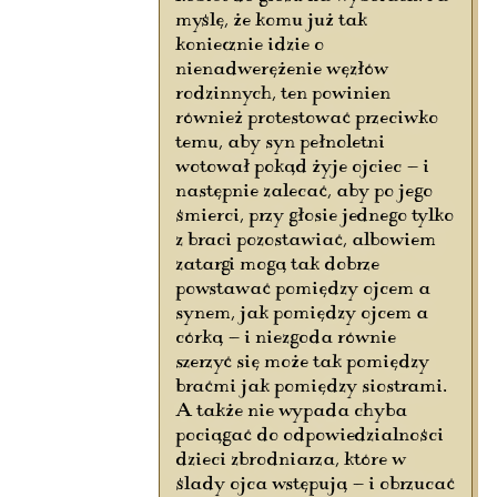
myślę, że komu już tak
koniecznie idzie o
nienadwerężenie węzłów
rodzinnych, ten powinien
również protestować przeciwko
temu, aby syn pełnoletni
wotował pokąd żyje ojciec — i
następnie zalecać, aby po jego
śmierci, przy głosie jednego tylko
z braci pozostawiać, albowiem
zatargi mogą tak dobrze
powstawać pomiędzy ojcem a
synem, jak pomiędzy ojcem a
córką — i niezgoda równie
szerzyć się może tak pomiędzy
braćmi jak pomiędzy siostrami.
A także nie wypada chyba
pociągać do odpowiedzialności
dzieci zbrodniarza, które w
ślady ojca wstępują — i obrzucać