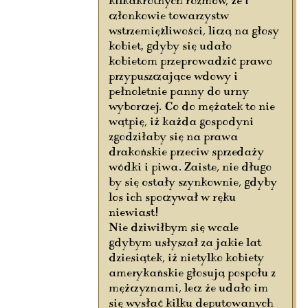
kilkakrotnych rozmów, że i
członkowie towarzystw
wstrzemięźliwości, liczą na głosy
kobiet, gdyby się udało
kobietom przeprowadzić prawo
przypuszczające wdowy i
pełnoletnie panny do urny
wyborczej. Co do mężatek to nie
wątpię, iż każda gospodyni
zgodziłaby się na prawa
drakońskie przeciw sprzedaży
wódki i piwa. Zaiste, nie długo
by się ostały szynkownie, gdyby
los ich spoczywał w ręku
niewiast!
Nie dziwiłbym się wcale
gdybym usłyszał za jakie lat
dziesiątek, iż nietylko kobiety
amerykańskie głosują pospołu z
mężczyznami, lecz że udało im
się wysłać kilku deputowanych