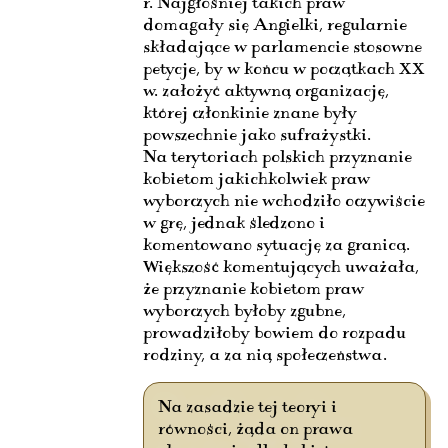
r. Najgłośniej takich praw
domagały się Angielki, regularnie
składające w parlamencie stosowne
petycje, by w końcu w początkach XX
w. założyć aktywną organizację,
której członkinie znane były
powszechnie jako sufrażystki.
Na terytoriach polskich przyznanie
kobietom jakichkolwiek praw
wyborczych nie wchodziło oczywiście
w grę, jednak śledzono i
komentowano sytuację za granicą.
Większość komentujących uważała,
że przyznanie kobietom praw
wyborczych byłoby zgubne,
prowadziłoby bowiem do rozpadu
rodziny, a za nią społeczeństwa.
Na zasadzie tej teoryi i
równości, żąda on prawa