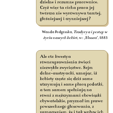
dzielne i rozumne pracownice.
Czyż więc ta cicha praca jej
twórcza nie wyrównywa tamtej,
głośniejszej i czynniejszej?
Wanda Podgórska,
Tradycya i postęp w
życiu naszych kobiet
, w: „Bluszcz”, 1883
Ale oto kwestya
równouprawnienia święci
niezwykłe zwycięztwo. Sejm
dolno-austryacki, uznając, iż
kobiety często się dziś same
utrzymują i same płacą podatki,
a tem samem spełniają na
równi z mężczyznami obowiązki
obywatelskie, przyznał im prawo
powszechnego głosowania, z
zaznaczeniem, że i tak wpływ ich