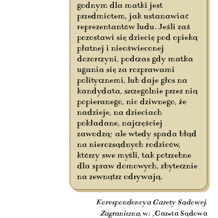
godnym dla matki jest
przedmiotem, jak ustanawiać
reprezentantów ludu. Jeśli zaś
pozostawi się dziecię pod opieką
płatnej i nieoświeconej
dozorczyni, podczas gdy matka
ugania się za rozprawami
politycznemi, lub daje głos na
kandydata, szczególnie przez nią
popieranego, nic dziwnego, że
nadzieje, na dzieciach
pokładane, najczęściej
zawodzą; ale wtedy spada błąd
na nierozsądnych rodziców,
którzy swe myśli, tak potrzebne
dla spraw domowych, zbytecznie
na zewnątrz odrywają.
Korespondencya Gazety Sądowej.
Zagraniczna
, w: „Gazeta Sądowa