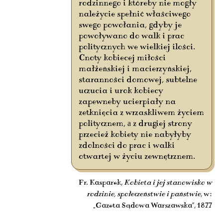
rodzinnego i któreby nie mogły
należycie spełnić właściwego
swego powołania, gdyby je
powoływano do walk i prac
politycznych we wielkiej ilości.
Cnoty kobiecej miłości
małżeńskiej i macierzyńskiej,
staranności domowej, subtelne
uczucia i urok kobiecy
zapewneby ucierpiały na
zetknięcia z wrzaskliwem życiem
politycznem, а z drugiej strony
przecież kobiety nie nabyłyby
zdolności do prac i walki
otwartej w życiu zewnętrznem.
Fr. Kasparek,
Kobieta i jej stanowisko w
rodzinie, społeczeństwie i państwie
, w:
„Gazeta Sądowa Warszawska”, 1877