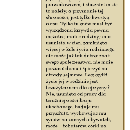
prawodawczem, i słusznie im się
to należy, a przyznanie tej
słuszności, jest tylko kwestyą
czasu. Tylko tu znów musi być
wyrządzona krzywda pewna
mężatce, matce rodziny; ona
usunięta w cień, zamknięta
więcej w kole życia rodzinnego,
nie może już tak dobrze znać
swego społeczeństwa, nie może
porzucić domu i śpieszyć na
obrady sejmowe. Lecz czyliż
życie jej w rodzinie jest
bezużytecznem dla ojczyzny?
Nie, usunięta od pracy dla
teraźniejszości kraju
ukochanego, buduje mu
przyszłość, wychowując mu
synów na zacnych obywateli,
może – bohaterów, córki na