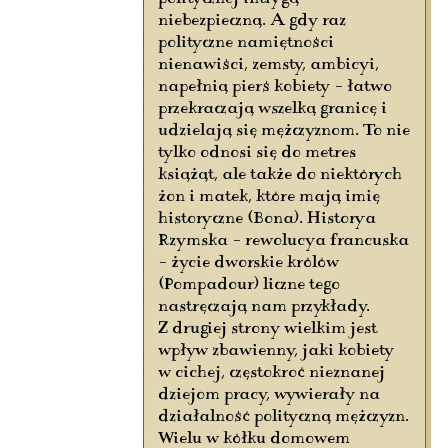
niebezpieczną. A gdy raz
polityczne namiętności
nienawiści, zemsty, ambicyi,
napełnią pierś kobiety – łatwo
przekraczają wszelką granicę i
udzielają się mężczyznom. To nie
tylko odnosi się do metres
książąt, ale także do niektórych
żon i matek, które mają imię
historyczne (Bona). Historya
Rzymska – rewolucya francuska
– życie dworskie królów
(Pompadour) liczne tego
nastręczają nam przykłady.
Z drugiej strony wielkim jest
wpływ zbawienny, jaki kobiety
w cichej, częstokroć nieznanej
dziejom pracy, wywierały na
działalność polityczną mężczyzn.
Wielu w kółku domowem