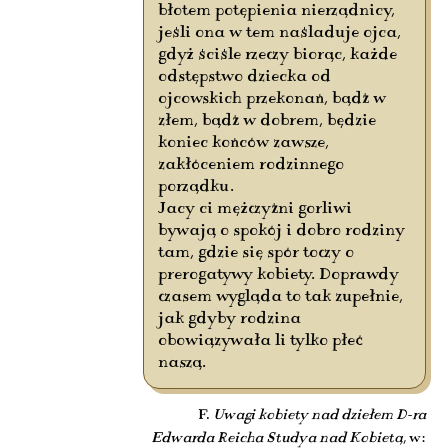
błotem potępienia nierządnicy,
jeśli ona w tem naśladuje ojca,
gdyż ściśle rzeczy biorąc, każde
odstępstwo dziecka od
ojcowskich przekonań, bądź w
złem, bądź w dobrem, będzie
koniec końców zawsze,
zakłóceniem rodzinnego
porządku.
Jacy ci mężczyźni gorliwi
bywają o spokój i dobro rodziny
tam, gdzie się spór toczy o
prerogatywy kobiety. Doprawdy
czasem wygląda to tak zupełnie,
jak gdyby rodzina
obowiązywała li tylko płeć
naszą.
F.
Uwagi kobiety nad dziełem D-ra
Edwarda Reicha Studya nad Kobietą
, w: