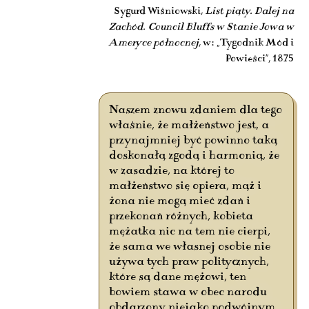
Sygurd Wiśniowski,
List piąty. Dalej na
Zachód. Council Bluffs w Stanie Jowa w
Ameryce północnej
, w: „Tygodnik Mód i
Powieści”, 1875
Naszem znowu zdaniem dla tego
właśnie, że małżeństwo jest, a
przynajmniej być powinno taką
doskonałą zgodą i harmonią, że
w zasadzie, na której to
małżeństwo się opiera, mąż i
żona nie mogą mieć zdań i
przekonań różnych, kobieta
mężatka nic na tem nie cierpi,
że sama we własnej osobie nie
używa tych praw politycznych,
które są dane mężowi, ten
bowiem stawa w obec narodu
obdarzony niejako podwójnym