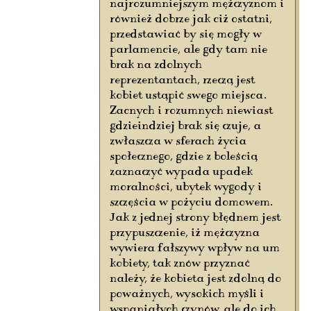
najrozumniejszym mężczyznom i
również dobrze jak ciż ostatni,
przedstawiać by się mogły w
parlamencie, ale gdy tam nie
brak na zdolnych
reprezentantach, rzeczą jest
kobiet ustąpić swego miejsca.
Zacnych i rozumnych niewiast
gdzieindziej brak się czuje, a
zwłaszcza w sferach życia
społecznego, gdzie z boleścią
zaznaczyć wypada upadek
moralności, ubytek wygody i
szczęścia w pożyciu domowem.
Jak z jednej strony błędnem jest
przypuszczenie, iż mężczyzna
wywiera fałszywy wpływ na um
kobiety, tak znów przyznać
należy, że kobieta jest zdolną do
poważnych, wysokich myśli i
wspaniałych czynów, ale do ich