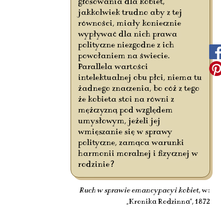
głosowania dla kobiet,
jakkolwiek trudno aby z tej
równości, miały koniecznie
wypływać dla nich prawa
polityczne niezgodne z ich
powołaniem na świecie.
Parallela wartości
intelektualnej obu płci, niema tu
żadnego znaczenia, bo cóż z tego
że kobieta stoi na równi z
mężczyzną pod względem
umysłowym, jeżeli jej
wmięszanie się w sprawy
polityczne, zamąca warunki
harmonii moralnej i fizycznej w
rodzinie?
Ruch w sprawie emancypacyi kobiet
, w:
„Kronika Rodzinna”, 1872