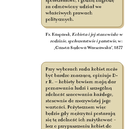
społeczeństwo, i godną nagrodę
za odmówiony udział we
właściwych prawach
politycznych.
Fr. Kasparek,
Kobieta i jej stanowisko w
rodzinie, społeczeństwie i państwie
, w:
„Gazeta Sądowa Warszawska”, 1877
Przy wyborach rada kobiet może
być bardzo znaczącą, opiniuje D-
r R. — kobiety bowiem mają dar
poznawania ludzi i szczególną
zdolność szacowania każdego,
stosownie do rzeczywistej jego
wartości. Pożytecznem więc
będzie gdy mężczyźni postarają
się tę zdolność ich zużytkować –
lecz o przypuszczeniu kobiet do