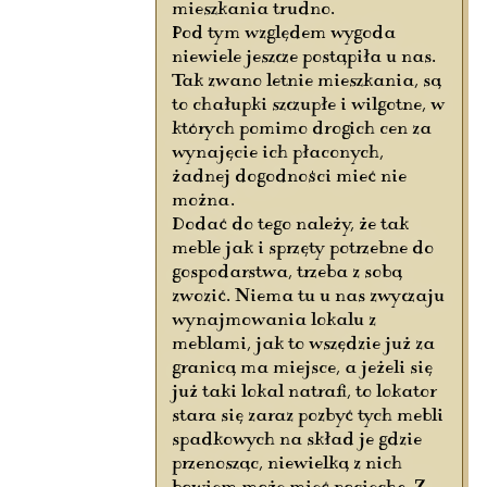
mieszkania trudno.
Pod tym względem wygoda
niewiele jeszcze postąpiła u nas.
Tak zwano letnie mieszkania, są
to chałupki szczupłe i wilgotne, w
których pomimo drogich cen za
wynajęcie ich płaconych,
żadnej dogodności mieć nie
można.
Dodać do tego należy, że tak
meble jak i sprzęty potrzebne do
gospodarstwa, trzeba z sobą
zwozić. Niema tu u nas zwyczaju
wynajmowania lokalu z
meblami, jak to wszędzie już za
granicą ma miejsce, a jeżeli się
już taki lokal natrafi, to lokator
stara się zaraz pozbyć tych mebli
spadkowych na skład je gdzie
przenosząc, niewielką z nich