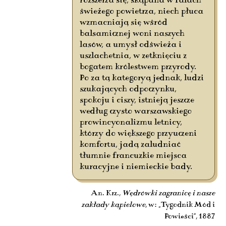
rozszerza się, skąpana w falach
świeżego powietrza, niech płuca
wzmacniają się wśród
balsamicznej woni naszych
lasów, a umysł odświeża i
uszlachetnia, w zetknięciu z
bogatem królestwem przyrody.
Po za tą kategoryą jednak, ludzi
szukających odpoczynku,
spokoju i ciszy, istnieją jeszcze
według czysto warszawskiego
prowincyonalizmu letnicy,
którzy do większego przyuczeni
komfortu, jadą zaludniać
tłumnie francuzkie miejsca
kuracyjne i niemieckie bady.
An. Krz.,
Wędrówki zagranicę i nasze
zakłady kąpielowe
, w: „Tygodnik Mód i
Powieści”, 1887