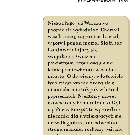
„Kurier Warszawski”, 1869
Niezadługo już Warszawa
pocznie się wyludniać. Chorzy i
weseli ruszą, zagranice do wód,
w góry i ponad morza. Słabi zaś
i zadawalniający się
swojakiem, świeżem
powietrzem, przeniosą się na
letnie pomieszkania w okolice
miasta, O ile wiemy, właściciele
tych mieszkań nie drożą się z
niemi obecnie tak jak w latach
poprzednich. Niektórzy nawet
dawne ceny komorniane zniżyli
o połowę. Korzyść to wprawdzie
nie mała dla wybierających się
na willegjaturę, ale odwrotna
strona medalu: rozkoszy wsi, nie