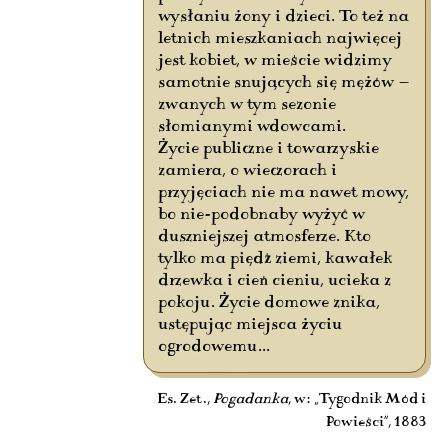
wysłaniu żony i dzieci. To też na
letnich mieszkaniach najwięcej
jest kobiet, w mieście widzimy
samotnie snujących się mężów —
zwanych w tym sezonie
słomianymi wdowcami.
Życie publiczne i towarzyskie
zamiera, o wieczorach i
przyjęciach nie ma nawet mowy,
bo nie-podobnaby wyżyć w
duszniejszej atmosferze. Kto
tylko ma piędź ziemi, kawałek
drzewka i cień cieniu, ucieka z
pokoju. Życie domowe znika,
ustępując miejsca życiu
ogrodowemu...
Es. Zet.,
Pogadanka
, w: „Tygodnik Mód i
Powieści”, 1883