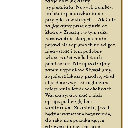
zdaje nam się ażeby
wypiękniała. Nowych domków
na letnie pomieszkania nie
przybyło, a w starych.... Ależ nie
zaglądajmy przez dziurki od
kluczów. Zresztą i w tym roku
niezawodnie skarg niemało
pojawi się w pismach na wilgoć,
nieczystość i tym podobne
właściwości wielu letnich
pomieszkań. Nie uprzedzajmy
zatem wypadków. Słyszeliśmy,
że jeden z lekarzy, przedsięwziął
objechać wszystkie ogłaszane
mieszkania letnie w okolicach
Warszawy, aby dać o nich
opinję, pod względem
sanitarnym. Zdanie to, jeżeli
będzie wyrzeczone bezstronnie,
da rękojmię poszukującym
zdrowego i niewilgotnego