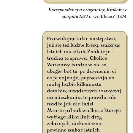
Korespondencya z zagranicy, Kraków w
sierpniu 1874 r
., w: „Bluszcz”, 1874
Przewidując takie następstwo,
już się też ludzie kręcą, szukając
letnich mieszkań. Znaleźć je —
trudna to sprawa. Okolice
Warszawy bardzo w nie są
ubogie, boć tu, po dawnemu, ci
co je najmują, poprzestają na
małej liczbie kilkunastu
domków, urządzonych zazwyczaj
na mieszkania, to prawda, ale
rzadko jak dla ludzi.
Miasto jednak wielkie, z którego
wybiega kilka linij dróg
żelaznych, niekoniecznie
powinno szukać letnich