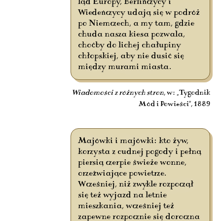
ląd Europy, Berlińczycy i
Wiedeńczycy udają się w podróż
po Niemczech, a my tam, gdzie
chuda nasza kiesa pozwala,
choćby do lichej chałupiny
chłopskiej, aby nie dusić się
między murami miasta.
Wiadomości z różnych stron
, w: „Tygodnik
Mód i Powieści”, 1889
Majówki i majówki: kto żyw,
korzysta z cudnej pogody i pełną
piersią czerpie świeże wonne,
orzeźwiające powietrze.
Wcześniej, niż zwykle rozpoczął
się też wyjazd na letnie
mieszkania, wcześniej też
zapewne rozpocznie się doroczna