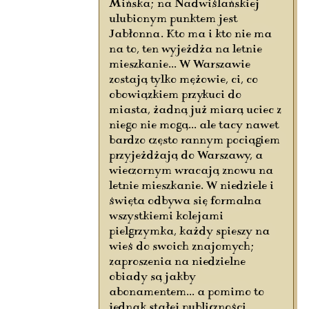
Mińska; na Nadwiślańskiej
ulubionym punktem jest
Jabłonna. Kto ma i kto nie ma
na to, ten wyjeżdża na letnie
mieszkanie... W Warszawie
zostają tylko mężowie, ci, co
obowiązkiem przykuci do
miasta, żadną już miarą uciec z
niego nie mogą... ale tacy nawet
bardzo często rannym pociągiem
przyjeżdżają do Warszawy, a
wieczornym wracają znowu na
letnie mieszkanie. W niedziele i
święta odbywa się formalna
wszystkiemi kolejami
pielgrzymka, każdy spieszy na
wieś do swoich znajomych;
zaproszenia na niedzielne
obiady są jakby
abonamentem... a pomimo to
jednak stałej publiczności