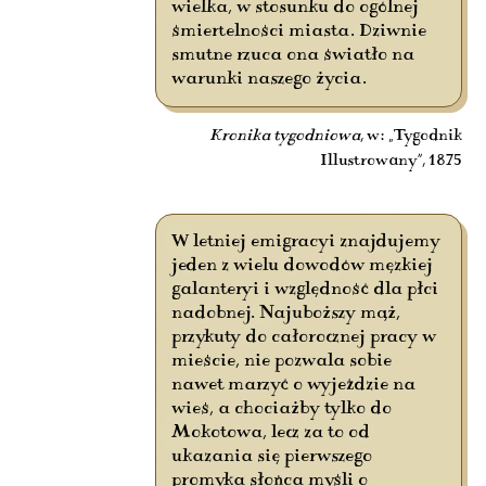
wielka, w stosunku do ogólnej
śmiertelności miasta. Dziwnie
smutne rzuca ona światło na
warunki naszego życia.
Kronika tygodniowa
, w: „Tygodnik
Illustrowany”, 1875
W letniej emigracyi znajdujemy
jeden z wielu dowodów męzkiej
galanteryi i względność dla płci
nadobnej. Najuboższy mąż,
przykuty do całorocznej pracy w
mieście, nie pozwala sobie
nawet marzyć o wyjeździe na
wieś, a chociażby tylko do
Mokotowa, lecz za to od
ukazania się pierwszego
promyka słońca myśli o