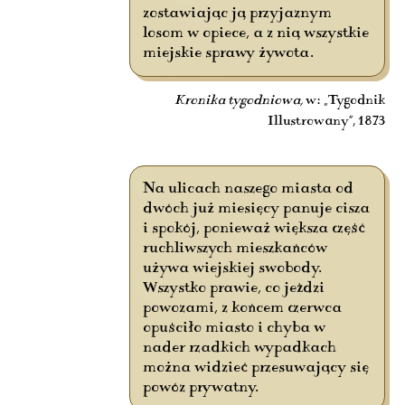
zostawiając ją przyjaznym
losom w opiece, a z nią wszystkie
miejskie sprawy żywota.
Kronika tygodniowa,
w: „Tygodnik
Illustrowany”, 1873
Na ulicach naszego miasta od
dwóch już miesięcy panuje cisza
i spokój, ponieważ większa część
ruchliwszych mieszkańców
używa wiejskiej swobody.
Wszystko prawie, co jeździ
powozami, z końcem czerwca
opuściło miasto i chyba w
nader rzadkich wypadkach
można widzieć przesuwający się
powóz prywatny.