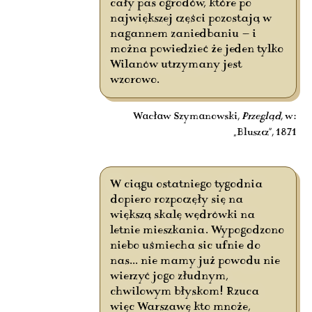
cały pas ogrodów, które po
największej części pozostają w
nagannem zaniedbaniu — i
można powiedzieć że jeden tylko
Wilanów utrzymany jest
wzorowo.
Wacław Szymanowski,
Przegląd
, w:
„Bluszcz”, 1871
W ciągu ostatniego tygodnia
dopiero rozpoczęły się na
większą skalę wędrówki na
letnie mieszkania. Wypogodzono
niebo uśmiecha sic ufnie do
nas... nie mamy już powodu nie
wierzyć jogo złudnym,
chwilowym błyskom! Rzuca
więc Warszawę kto mnoże,