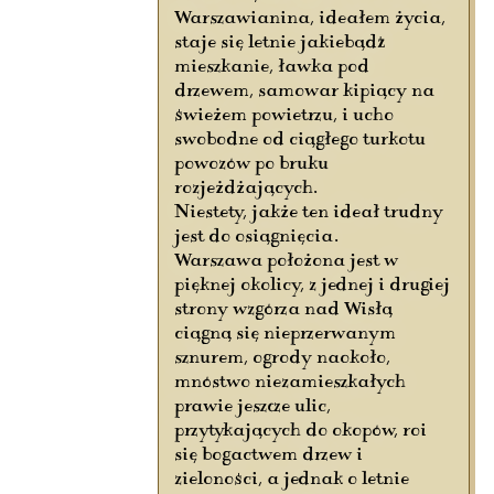
Warszawianina, ideałem życia,
staje się letnie jakiebądź
mieszkanie, ławka pod
drzewem, samowar kipiący na
świeżem powietrzu, i ucho
swobodne od ciągłego turkotu
powozów po bruku
rozjeżdżających.
Niestety, jakże ten ideał trudny
jest do osiągnięcia.
Warszawa położona jest w
pięknej okolicy, z jednej i drugiej
strony wzgórza nad Wisłą
ciągną się nieprzerwanym
sznurem, ogrody naokoło,
mnóstwo niezamieszkałych
prawie jeszcze ulic,
przytykających do okopów, roi
się bogactwem drzew i
zieloności, a jednak o letnie