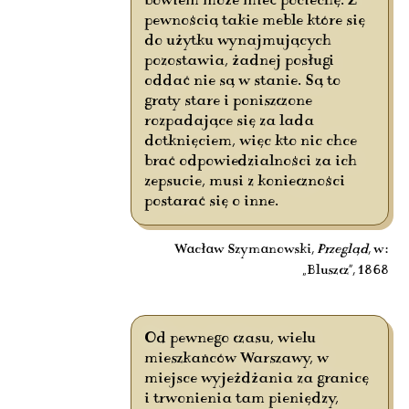
bowiem może mieć pociechę. Z
pewnością takie meble które się
do użytku wynajmujących
pozostawia, żadnej posługi
oddać nie są w stanie. Są to
graty stare i poniszczone
rozpadające się za lada
dotknięciem, więc kto nic chce
brać odpowiedzialności za ich
zepsucie, musi z konieczności
postarać się o inne.
Wacław Szymanowski,
Przegląd
, w:
„Bluszcz”, 1868
Od pewnego czasu, wielu
mieszkańców Warszawy, w
miejsce wyjeżdżania za granicę
i trwonienia tam pieniędzy,