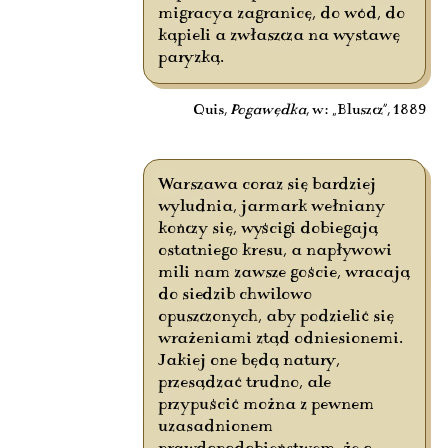
migracya zagranicę, do wód, do
kąpieli a zwłaszcza na wystawę
paryzką.
Quis,
Pogawędka
, w: „Bluszcz”, 1889
Warszawa coraz się bardziej
wyludnia, jarmark wełniany
kończy się, wyścigi dobiegają
ostatniego kresu, a napływowi
mili nam zawsze goście, wracają
do siedzib chwilowo
opuszczonych, aby podzielić się
wrażeniami ztąd odniesionemi.
Jakiej one będą natury,
przesądzać trudno, ale
przypuścić można z pewnem
uzasadnionem