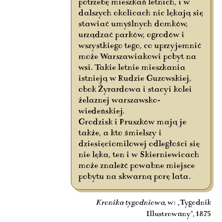
potrzebę mieszkań letnich, i w
dalszych okolicach nic lękają się
stawiać umyślnych domków,
urządzać parków, ogrodów i
wszystkiego tego, co uprzyjemnić
może Warszawiakowi pobyt na
wsi. Takie letnie mieszkania
istnieją w Rudzie Guzowskiej,
obok Żyrardowa i stacyi kolei
żelaznej warszawsko-
wiedeńskiej.
Grodzisk i Pruszków mają je
także, a kto śmielszy i
dziesięciomilowej odległości się
nie lęka, ten i w Skierniewicach
może znaleźć powabne miejsce
pobytu na skwarną porę lata.
Kronika tygodniowa
, w: „Tygodnik
Illustrowany”, 1875