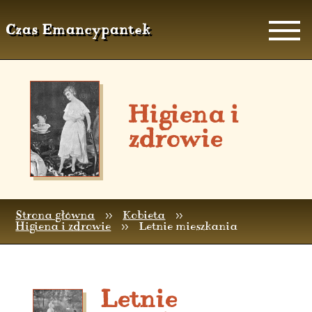
Czas Emancypantek
Higiena i
zdrowie
Strona główna
>>
Kobieta
>>
Higiena i zdrowie
>>
Letnie mieszkania
Letnie