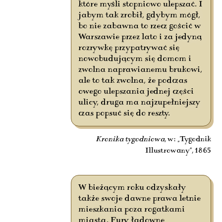
które myśli stopniowo ulepszać. I
jabym tak zrobił, gdybym mógł,
bo nie zabawna to rzecz gościć w
Warszawie przez lato i za jedyną
rozrywkę przypatrywać się
nowobudującym się domom i
zwolna naprawianemu brukowi,
ale to tak zwolna, że podczas
owego ulepszania jednej części
ulicy, druga ma najzupełniejszy
czas popsuć się do reszty.
Kronika tygodniowa
, w: „Tygodnik
Illustrowany”, 1865
W bieżącym roku odzyskały
także swoje dawne prawa letnie
mieszkania poza rogatkami
miasta. Fury ładowne