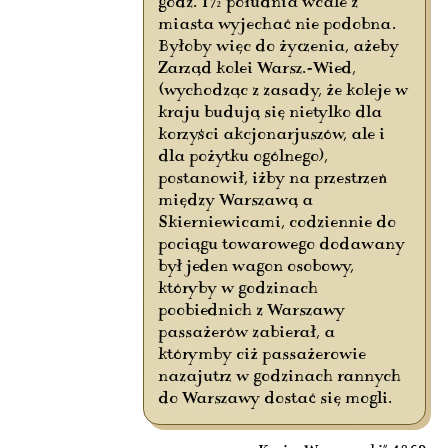
godz. 1½ południa wcale z
miasta wyjechać nie podobna.
Byłoby więc do życzenia, ażeby
Zarząd kolei Warsz.-Wied,
(wychodząc z zasady, że koleje w
kraju budują się nietylko dla
korzyści akcjonarjuszów, ale i
dla pożytku ogólnego),
postanowił, iżby na przestrzeń
między Warszawą a
Skierniewicami, codziennie do
pociągu towarowego dodawany
był jeden wagon osobowy,
któryby w godzinach
poobiednich z Warszawy
passażerów zabierał, a
którymby ciż passażerowie
nazajutrz w godzinach rannych
do Warszawy dostać się mogli.