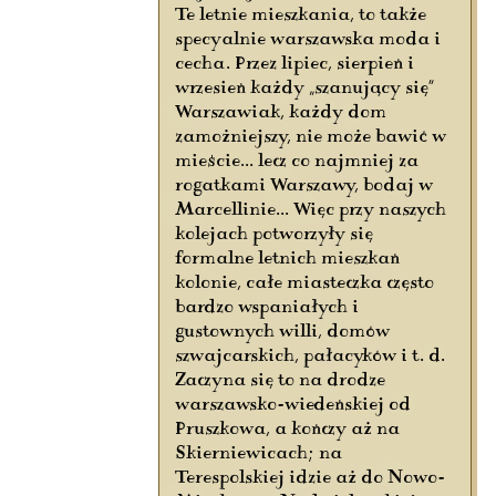
Te letnie mieszkania, to także
specyalnie warszawska moda i
cecha. Przez lipiec, sierpień i
wrzesień każdy „szanujący się”
Warszawiak, każdy dom
zamożniejszy, nie może bawić w
mieście... lecz co najmniej za
rogatkami Warszawy, bodaj w
Marcellinie... Więc przy naszych
kolejach potworzyły się
formalne letnich mieszkań
kolonie, całe miasteczka często
bardzo wspaniałych i
gustownych willi, domów
szwajcarskich, pałacyków i t. d.
Zaczyna się to na drodze
warszawsko-wiedeńskiej od
Pruszkowa, a kończy aż na
Skierniewicach; na
Terespolskiej idzie aż do Nowo-