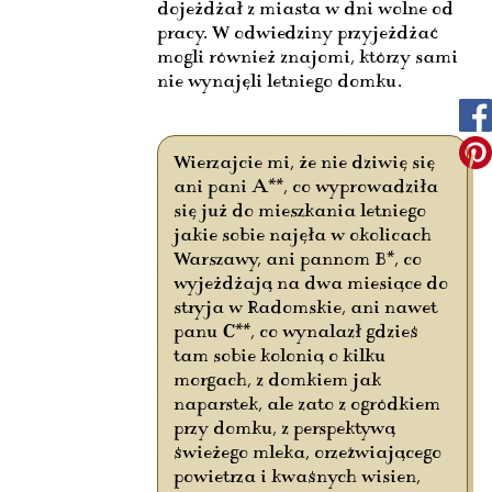
dojeżdżał z miasta w dni wolne od
pracy. W odwiedziny przyjeżdżać
mogli również znajomi, którzy sami
nie wynajęli letniego domku.
Wierzajcie mi, że nie dziwię się
ani pani A**, co wyprowadziła
się już do mieszkania letniego
jakie sobie najęła w okolicach
Warszawy, ani pannom B*, co
wyjeżdżają na dwa miesiące do
stryja w Radomskie, ani nawet
panu C**, co wynalazł gdzieś
tam sobie kolonią o kilku
morgach, z domkiem jak
naparstek, ale zato z ogródkiem
przy domku, z perspektywą
świeżego mleka, orzeźwiającego
powietrza i kwaśnych wisien,