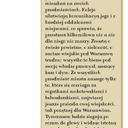
mieszkań na swoich
przedmieściach. Koleje
ułatwiają komunikacyą jego i z
bardziej oddalonemi
miejscami, co sprawia, że
przestrzeń kilkomilowa nic a nic
dla niego nic znaczy. Zresztą o
świeże powietrze, o zieloność, o
zacisze wiejskie pod Warszawą
trudno; wszystko to bierze pod
swoję władzę przemysł, szerzący
kurz i dym. Ze wszystkich
przedmieść miastu naszego tylko
to, które się rozciąga za
rogatkami mokotowskiemi i
belwederskiemi, najwięcej
jeszcze posiada owej wiejskości,
tak ponętnej dla Warszawian.
Tymczasem ludzie sięgają po
rozum do głowy i widząc istotną