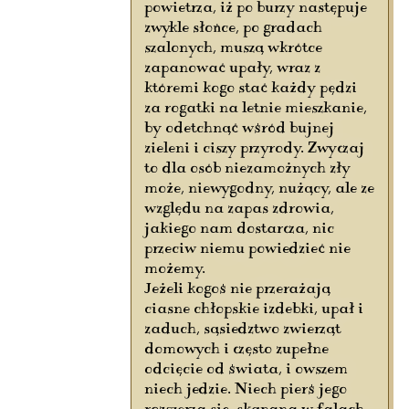
powietrza, iż po burzy następuje
zwykle słońce, po gradach
szalonych, muszą wkrótce
zapanować upały, wraz z
któremi kogo stać każdy pędzi
za rogatki na letnie mieszkanie,
by odetchnąć wśród bujnej
zieleni i ciszy przyrody. Zwyczaj
to dla osób niezamożnych zły
może, niewygodny, nużący, ale ze
względu na zapas zdrowia,
jakiego nam dostarcza, nic
przeciw niemu powiedzieć nie
możemy.
Jeżeli kogoś nie przerażają
ciasne chłopskie izdebki, upał i
zaduch, sąsiedztwo zwierząt
domowych i często zupełne
odcięcie od świata, i owszem
niech jedzie. Niech pierś jego