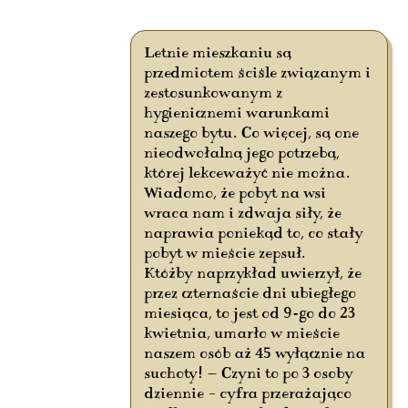
Letnie mieszkaniu są
przedmiotem ściśle związanym i
zestosunkowanym z
hygienicznemi warunkami
naszego bytu. Co więcej, są one
nieodwołalną jego potrzebą,
której lekceważyć nie można.
Wiadomo, że pobyt na wsi
wraca nam i zdwaja siły, że
naprawia poniekąd to, co stały
pobyt w mieście zepsuł.
Któżby naprzykład uwierzył, że
przez czternaście dni ubiegłego
miesiąca, to jest od 9-go do 23
kwietnia, umarło w mieście
naszem osób aż 45 wyłącznie na
suchoty! — Czyni to po 3 osoby
dziennie – cyfra przerażająco