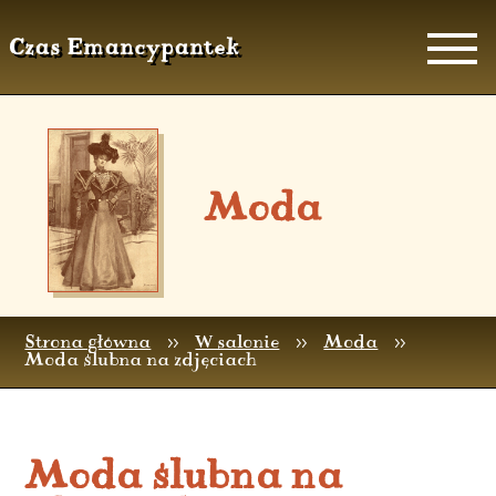
Czas Emancypantek
Moda
Strona główna
>>
W salonie
>>
Moda
>>
Moda ślubna na zdjęciach
Moda ślubna na