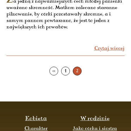
Z
a jedną z najważniejszych cech młodej panienki
uważano skromność. Matkom zalecano staranne
pilnowanie, by córki pozostawały skromne, a i
samym pannom powtarzano, że jest to jeden z
największych ich powabów.
Czytaj więcej
<<
1
2
Kobieta
W rodzinie
Charakter
Jako córka i siostra