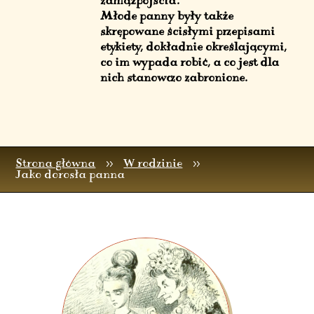
zamążpójścia.
Młode panny były także
skrępowane ścisłymi przepisami
etykiety, dokładnie określającymi,
co im wypada robić, a co jest dla
nich stanowczo zabronione.
Strona główna
>>
W rodzinie
>>
Jako dorosła panna