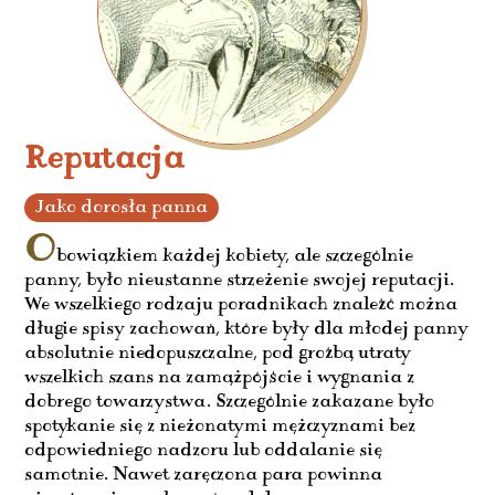
Reputacja
Jako dorosła panna
O
bowiązkiem każdej kobiety, ale szczególnie
panny, było nieustanne strzeżenie swojej reputacji.
We wszelkiego rodzaju poradnikach znaleźć można
długie spisy zachowań, które były dla młodej panny
absolutnie niedopuszczalne, pod groźbą utraty
wszelkich szans na zamążpójście i wygnania z
dobrego towarzystwa. Szczególnie zakazane było
spotykanie się z nieżonatymi mężczyznami bez
odpowiedniego nadzoru lub oddalanie się
samotnie. Nawet zaręczona para powinna