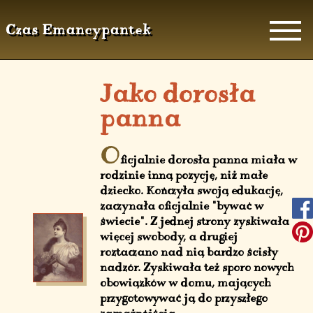
Czas Emancypantek
Jako dorosła
panna
O
ficjalnie dorosła panna miała w
rodzinie inną pozycję, niż małe
dziecko. Kończyła swoją edukację,
zaczynała oficjalnie "bywać w
świecie". Z jednej strony zyskiwała
więcej swobody, a drugiej
roztaczano nad nią bardzo ścisły
nadzór. Zyskiwała też sporo nowych
obowiązków w domu, mających
przygotowywać ją do przyszłego