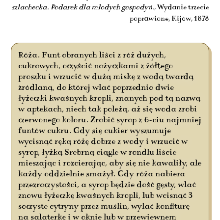
szlachecka. Podarek dla młodych gospodyń.
, Wydanie trzecie
poprawione, Kijów, 1878
Róża. Funt obranych liści z róż dużych,
cukrowych, oczyścić nożyczkami z żółtego
proszku i wrzucić w dużą miskę z wodą twardą
źródlaną, do której wlać poprzednio dwie
łyżeczki kwaśnych kropli, znanych pod tą nazwą
w aptekach, niech tak poleżą, aż się woda zrobi
czerwonego koloru. Zrobić syrop z 6-ciu najmniej
funtów cukru. Gdy się cukier wyszumuje
wycisnąć ręką różę dobrze z wody i wrzucić w
syrop, łyżką Srebrną ciągle w rondlu liście
mieszając i rozcierając, aby się nie kawaliły, ale
każdy oddzielnie smażył. Gdy róża nabiera
przezroczystości, a syrop będzie dość gęsty, wlać
znowu łyżeczkę kwaśnych kropli, lub wcisnąć 3
soczyste cytryny przez muślin, wylać konfiturę
na salaterkę i w oknie lub w przewiewnem