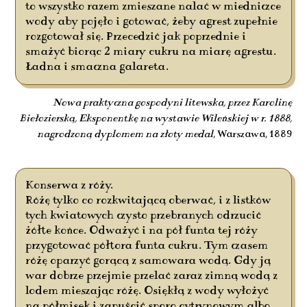
to wszystko razem zmieszane nalać w miedniczce
wody aby pojęło i gotować, żeby agrest zupełnie
rozgotował się. Przecedzić jak poprzednie i
smażyć biorąc 2 miary cukru na miarę agrestu.
Ładna i smaczna galareta.
Nowa praktyczna gospodyni litewska, przez Karolinę
Biełozierską, Eksponentkę na wystawie Wileńskiej w r. 1888,
nagrodzoną dyplomem na złoty medal
, Warszawa, 1889
Konserwa z róży.
Różę tylko co rozkwitającą oberwać, i z listków
tych kwiatowych czysto przebranych odrzucić
żółte końce. Odważyć i na pół funta tej róży
przygotować półtora funta cukru. Tym czasem
różę oparzyć gorącą z samowara wodą. Gdy ją
war dobrze przejmie przelać zaraz zimną wodą z
lodem mieszając różę. Osiękłą z wody wyłożyć
na półmisek i zapuścić sporo cytrynowym albo