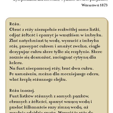
Warszawa 1873
Róża.
Obrać z róży niezupełnie rozkwitłej same listki,
odjąć żółtość i oparzyć je wrzątkiem w imbryku.
Zlać natychmiast tę wodę, wyrzucić z imbryka
różę, przesypać cukrem i smażyć zwolna, ciągle
dosypując cukru skoro tylko się rozpłynie. Skoro
zacznie się dosmażać, zaciągnąć cytryną dla
koloru.
Na funt nieoparzonej róży, brać dwa cukru.
Po usmażeniu, można dla mocniejszego odoru,
wlać kroplę różannego olejku.
Róża inaczej.
Funt listków różanych z samych pączków,
obranych z żółtości, sparzyć wrzącą wodą i
przelać kilkanaście razy zimną wodą, aż