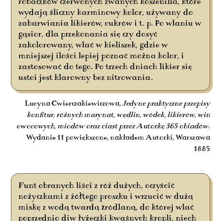
robaczków czerwonych zwanych koszenilla, które
wydają śliczny karminowy kolor, używany do
zabarwiania likierów, cukrów i t. p. Po wlaniu w
gąsior, dla przekonania się czy dosyć
zakolorowany, wlać w kieliszek, gdzie w
mniejszej ilości lepiej poznać można kolor, i
zastosować do tego. Po trzech dniach likier się
ustoi jest klarowny bez nitrowania.
Lucyna Ćwierczakiewiczowa,
Jedyne praktyczne przepisy
konfitur, różnych marynat, wędlin, wódek, likierów, win
owocowych, miodów oraz ciast przez Autorkę 365 obiadów
.
Wydanie 11 powiększone, nakładem Autorki, Warszawa
1885
Funt obranych liści z róż dużych, oczyścić
nożyczkami z żółtego proszku i wrzucić w dużą
miskę z wodą twardą źródlaną, do której wlać
poprzednio diw łyżeczki kwaśnych kropli, niech