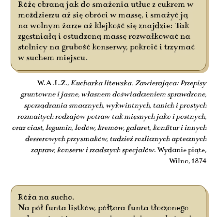
Różę obraną jak do smażenia utłuc z cukrem w
moździerzu aż się obróci w massę, i smażyć ją
na wolnym żarze aż klejkość się znajdzie: Tak
zgęstniałą i ostudzoną massę rozwałkować na
stolnicy na grubość konserwy, pokroić i trzymać
w suchem miejscu.
W.A.L.Z.,
Kucharka litewska. Zawierająca: Przepisy
gruntowne i jasne, własnem doświadczeniem sprawdzone,
sporządzania smacznych, wykwintnych, tanich i prostych
rozmaitych rodzajów potraw tak mięsnych jako i postnych,
oraz ciast, legumin, lodów, kremów, galaret, konfitur i innych
desserowych przysmaków, tudzież rozlicznych aptecznych
zapraw, konserw i rzadszych specjałów
. Wydanie piąte,
Wilno, 1874
Róża na sucho.
Na pół funta listków, półtora funta tłoczonego