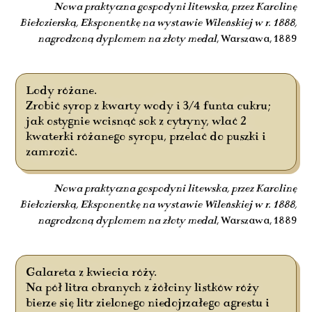
Nowa praktyczna gospodyni litewska, przez Karolinę
Biełozierską, Eksponentkę na wystawie Wileńskiej w r. 1888,
nagrodzoną dyplomem na złoty medal
, Warszawa, 1889
Lody różane.
Zrobić syrop z kwarty wody i 3/4 funta cukru;
jak ostygnie wcisnąć sok z cytryny, wlać 2
kwaterki różanego syropu, przelać do puszki i
zamrozić.
Nowa praktyczna gospodyni litewska, przez Karolinę
Biełozierską, Eksponentkę na wystawie Wileńskiej w r. 1888,
nagrodzoną dyplomem na złoty medal
, Warszawa, 1889
Galareta z kwiecia róży.
Na pół litra obranych z żółciny listków róży
bierze się litr zielonego niedojrzałego agrestu i