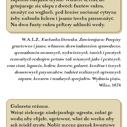
zupełnie odejdzie czysta. Wrzucić tę różę do
gotującego się ulepu z dwóch funtów cukru,
smażyć na węglach, pod koniec zacisnąć cytrynę
żeby nabrała koloru i jeszcze trochę przesmażyć.
Na dwa funty cukru półtory szklanki wody.
W.A.L.Z.,
Kucharka litewska. Zawierająca: Przepisy
gruntowne i jasne, własnem doświadczeniem sprawdzone,
sporządzania smacznych, wykwintnych, tanich i prostych
rozmaitych rodzajów potraw tak mięsnych jako i postnych,
oraz ciast, legumin, lodów, kremów, galaret, konfitur i innych
desserowych przysmaków, tudzież rozlicznych aptecznych
zapraw, konserw i rzadszych specjałów
. Wydanie piąte,
Wilno, 1874
Galareta różana.
Wziąć zielonego niedojrzałego agrestu, zalać go
wodą aby objęło, ugotować, wlać do worka aby
sok ściekł czysty. Nabić mocno garnek kwartowy