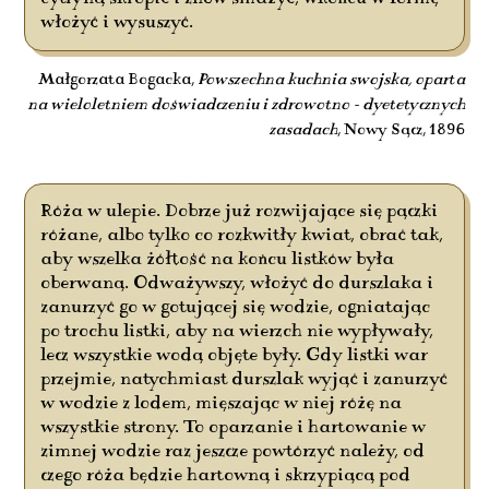
włożyć i wysuszyć.
Małgorzata Bogacka,
Powszechna kuchnia swojska, oparta
na wieloletniem doświadczeniu i zdrowotno - dyetetycznych
zasadach
, Nowy Sącz, 1896
Róża w ulepie. Dobrze już rozwijające się pączki
różane, albo tylko co rozkwitły kwiat, obrać tak,
aby wszelka żółtość na końcu listków była
oberwaną. Odważywszy, włożyć do durszlaka i
zanurzyć go w gotującej się wodzie, ogniatając
po trochu listki, aby na wierzch nie wypływały,
lecz wszystkie wodą objęte były. Gdy listki war
przejmie, natychmiast durszlak wyjąć i zanurzyć
w wodzie z lodem, mięszając w niej różę na
wszystkie strony. To oparzanie i hartowanie w
zimnej wodzie raz jeszcze powtórzyć należy, od
czego róża będzie hartowną i skrzypiącą pod