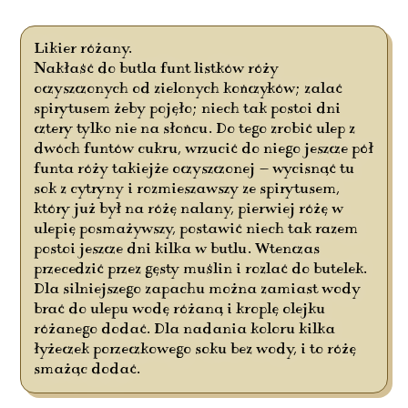
Likier różany.
Nakłaść do butla funt listków róży
oczyszczonych od zielonych kończyków; zalać
spirytusem żeby pojęło; niech tak postoi dni
cztery tylko nie na słońcu. Do tego zrobić ulep z
dwóch funtów cukru, wrzucić do niego jeszcze pół
funta róży takiejże oczyszczonej — wycisnąć tu
sok z cytryny i rozmieszawszy ze spirytusem,
który już był na różę nalany, pierwiej różę w
ulepię posmażywszy, postawić niech tak razem
postoi jeszcze dni kilka w butlu. Wtenczas
przecedzić przez gęsty muślin i rozlać do butelek.
Dla silniejszego zapachu można zamiast wody
brać do ulepu wodę różaną i kroplę olejku
różanego dodać. Dla nadania koloru kilka
łyżeczek porzeczkowego soku bez wody, i to różę
smażąc dodać.