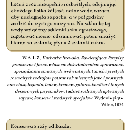
liśćmi z róż niezupełnie rozkwitłych, odejmując
z każdego listka żółtość, nalać wodą wrzącą
aby naciągnęła zapachu, a w pół godziny
zcedzić do czystego naczynia. Na szklankę tej
wody wziąć trzy szklanki soku agrestowego,
zagotować mocno, odszumować, potem smażyć
biorąc na szklankę płynu 2 szklanki cukru.
W.A.L.Z.,
Kucharka litewska. Zawierająca: Przepisy
gruntowne i jasne, własnem doświadczeniem sprawdzone,
sporządzania smacznych, wykwintnych, tanich i prostych
rozmaitych rodzajów potraw tak mięsnych jako i postnych,
oraz ciast, legumin, lodów, kremów, galaret, konfitur i innych
desserowych przysmaków, tudzież rozlicznych aptecznych
zapraw, konserw i rzadszych specjałów
. Wydanie piąte,
Wilno, 1874
Konserwa z róży od kaszlu.