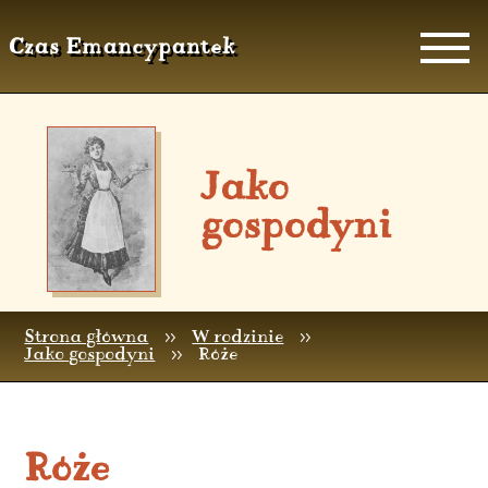
Czas Emancypantek
Jako
gospodyni
Strona główna
>>
W rodzinie
>>
Jako gospodyni
>>
Róże
Róże