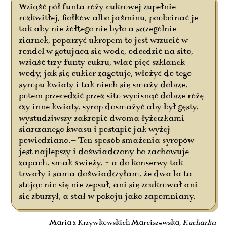
Wziąść pół funta róży cukrowej zupełnie
rozkwitłej, fiołków albo jaśminu, poobcinać je
tak aby nie żółtego nie było a szczególnie
ziarnek, poparzyć ukropem to jest wrzucić w
rondel w gotującą się wodę, odcedzić na sito,
wziąść trzy funty cukru, wlać pięć szklanek
wody, jak się cukier zagotuje, włożyć do tego
syropu kwiaty i tak niech się smaży dobrze,
potem przecedzić przez sito wycisnąć dobrze różę
czy inne kwiaty, syrop dosmażyć aby był gęsty,
wystudziwszy zakropić dwoma łyżeczkami
siarczanego kwasu i postąpić jak wyżej
powiedziano.— Ten sposób smażenia syropów
jest najlepszy i doświadczony bo zachowuje
zapach, smak świeży, ~ a do konserwy tak
trwały i sama doświadczyłam, że dwa la ta
stojąc nic się nie zepsuł, ani się zcukrował ani
się zburzył, a stał w pokoju jako zapomniany.
Maria z Krzywkowskich Marciszewska,
Kucharka