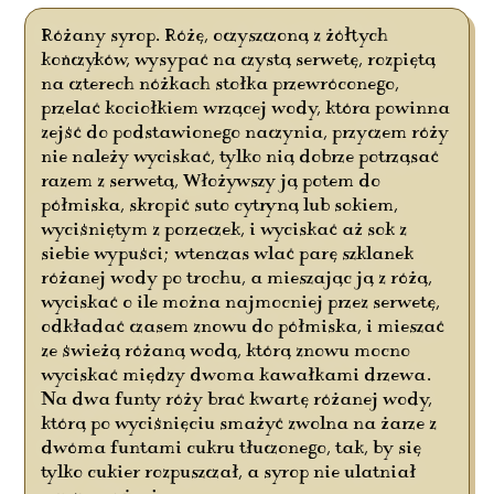
Różany syrop. Różę, oczyszczoną z żółtych
kończyków, wysypać na czystą serwetę, rozpiętą
na czterech nóżkach stołka przewróconego,
przelać kociołkiem wrzącej wody, która powinna
zejść do podstawionego naczynia, przyczem róży
nie należy wyciskać, tylko nią dobrze potrząsać
razem z serwetą, Włożywszy ją potem do
półmiska, skropić suto cytryną lub sokiem,
wyciśniętym z porzeczek, i wyciskać aż sok z
siebie wypuści; wtenczas wlać parę szklanek
różanej wody po trochu, a mieszając ją z różą,
wyciskać o ile można najmocniej przez serwetę,
odkładać czasem znowu do półmiska, i mieszać
ze świeżą różaną wodą, którą znowu mocno
wyciskać między dwoma kawałkami drzewa.
Na dwa funty róży brać kwartę różanej wody,
którą po wyciśnięciu smażyć zwolna na żarze z
dwóma funtami cukru tłuczonego, tak, by się
tylko cukier rozpuszczał, a syrop nie ulatniał