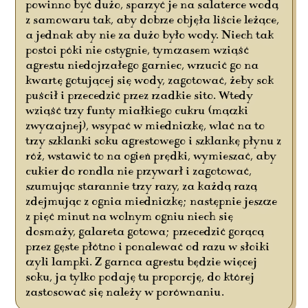
powinno być dużo, sparzyć je na salaterce wodą
z samowaru tak, aby dobrze objęła liście leżące,
a jednak aby nie za dużo było wody. Niech tak
postoi póki nie ostygnie, tymczasem wziąść
agrestu niedojrzałego garniec, wrzucić go na
kwartę gotującej się wody, zagotować, żeby sok
puścił i przecedzić przez rzadkie sito. Wtedy
wziąść trzy funty miałkiego cukru (mączki
zwyczajnej), wsypać w miedniczkę, wlać na to
trzy szklanki soku agrestowego i szklankę płynu z
róż, wstawić to na ogień prędki, wymieszać, aby
cukier do rondla nie przywarł i zagotować,
szumując starannie trzy razy, za każdą razą
zdejmując z ognia miedniczkę; następnie jeszcze
z pięć minut na wolnym ogniu niech się
dosmaży, galareta gotowa; przecedzić gorącą
przez gęste płótno i ponalewać od razu w słoiki
czyli lampki. Z garnca agrestu będzie więcej
soku, ja tylko podaję tu proporcję, do której
zastosować się należy w porównaniu.