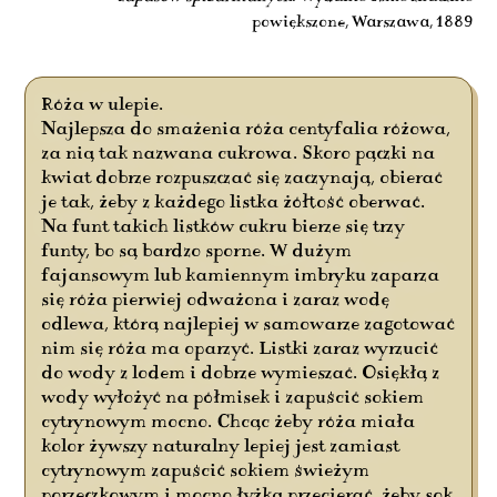
powiększone, Warszawa, 1889
Róża w ulepie.
Najlepsza do smażenia róża centyfalia różowa,
za nią tak nazwana cukrowa. Skoro pączki na
kwiat dobrze rozpuszczać się zaczynają, obierać
je tak, żeby z każdego listka żółtość oberwać.
Na funt takich listków cukru bierze się trzy
funty, bo są bardzo sporne. W dużym
fajansowym lub kamiennym imbryku zaparza
się róża pierwiej odważona i zaraz wodę
odlewa, którą najlepiej w samowarze zagotować
nim się róża ma oparzyć. Listki zaraz wyrzucić
do wody z lodem i dobrze wymieszać. Osiękłą z
wody wyłożyć na półmisek i zapuścić sokiem
cytrynowym mocno. Chcąc żeby róża miała
kolor żywszy naturalny lepiej jest zamiast
cytrynowym zapuścić sokiem świeżym
porzeczkowym i mocno łyżką przecierać, żeby sok