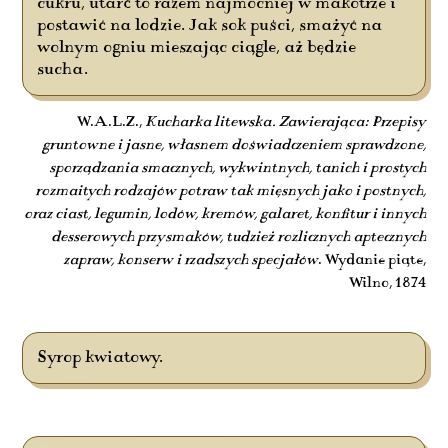
cukru, utarć to razem najmocniej w makotrze i
postawić na lodzie. Jak sok puści, smażyć na
wolnym ogniu mieszając ciągle, aż będzie
sucha.
W.A.L.Z.,
Kucharka litewska. Zawierająca: Przepisy
gruntowne i jasne, własnem doświadczeniem sprawdzone,
sporządzania smacznych, wykwintnych, tanich i prostych
rozmaitych rodzajów potraw tak mięsnych jako i postnych,
oraz ciast, legumin, lodów, kremów, galaret, konfitur i innych
desserowych przysmaków, tudzież rozlicznych aptecznych
zapraw, konserw i rzadszych specjałów
. Wydanie piąte,
Wilno, 1874
Syrop kwiatowy.