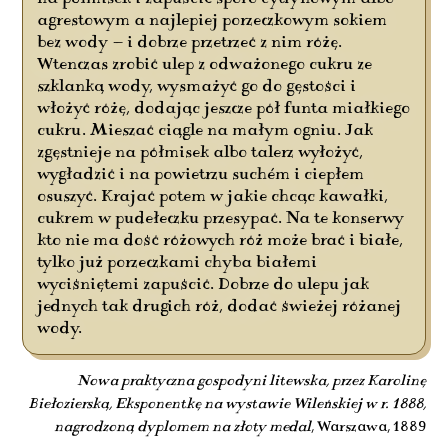
agrestowym a najlepiej porzeczkowym sokiem
bez wody — i dobrze przetrzeć z nim różę.
Wtenczas zrobić ulep z odważonego cukru ze
szklanką wody, wysmażyć go do gęstości i
włożyć różę, dodając jeszcze pół funta miałkiego
cukru. Mieszać ciągle na małym ogniu. Jak
zgęstnieje na półmisek albo talerz wyłożyć,
wygładzić i na powietrzu suchém i ciepłem
osuszyć. Krajać potem w jakie chcąc kawałki,
cukrem w pudełeczku przesypać. Na te konserwy
kto nie ma dość różowych róż może brać i białe,
tylko już porzeczkami chyba białemi
wyciśniętemi zapuścić. Dobrze do ulepu jak
jednych tak drugich róż, dodać świeżej różanej
wody.
Nowa praktyczna gospodyni litewska, przez Karolinę
Biełozierską, Eksponentkę na wystawie Wileńskiej w r. 1888,
nagrodzoną dyplomem na złoty medal
, Warszawa, 1889