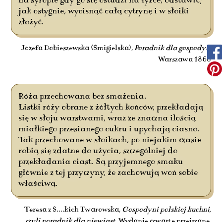
na syropie gdy go się ostudzi na łyżce, odstawić;
jak ostygnie, wycisnąć całą cytrynę i w słoiki
złożyć.
Józefa Dobieszewska (Śmigielska),
Poradnik dla gospodyń
,
Warszawa 1868
Róża przechowana bez smażenia.
Listki róży obrane z żółtych końców, przekładają
się w słoju warstwami, wraz ze znaczna ilością
miałkiego przesianego cukru i upychają ciasno.
Tak przechowane w słoikach, po niejakim czasie
robią się zdatne do użycia, szczególniej do
przekładania ciast. Są przyjemnego smaku
głównie z tej przyczyny, że zachowują woń sobie
właściwą.
Teresa z Ś....kich Twarowska,
Gospodyni polskiej kuchni,
czyli poradnik dla niewiast
, Wydanie czwarte przejrzane,