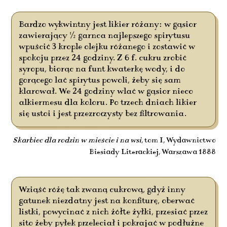
Bardzo wykwintny jest likier różany: w gąsior
zawierający ½ garnca najlepszego spirytusu
wpuścić 3 krople olejku różanego i zostawić w
spokoju przez 24 godziny. Z 6 f. cukru zrobić
syropu, biorąc na funt kwaterkę wody, i do
gorącego lać spirytus powoli, żeby się sam
klarował. We 24 godziny wlać w gąsior nieco
alkiermesu dla koloru. Po trzech dniach likier
się ustoi i jest przezroczysty bez filtrowania.
Skarbiec dla rodzin w mieście i na wsi
, tom I, Wydawnictwo
Biesiady Literackiej, Warszawa 1888
Wziąść różę tak zwaną cukrową, gdyż inny
gatunek niezdatny jest na konfiturę, oberwać
listki, powycinać z nich żółte żyłki, przesiać przez
sito żeby pyłek przeleciał i pokrajać w podłużne