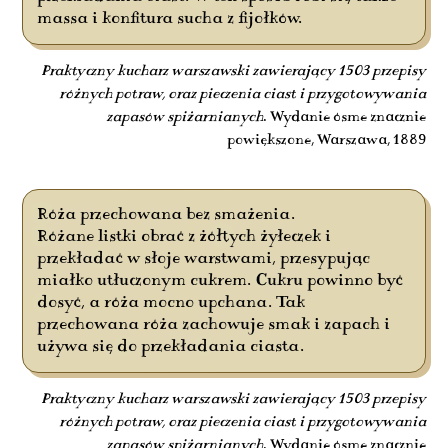
massa i konfitura sucha z fijołków.
Praktyczny kucharz warszawski zawierający 1503 przepisy
różnych potraw, oraz pieczenia ciast i przygotowywania
zapasów spiżarnianych
. Wydanie ósme znacznie
powiększone, Warszawa, 1889
Róża przechowana bez smażenia.
Różane listki obrać z żółtych żyłeczek i
przekładać w słoje warstwami, przesypując
miałko utłuczonym cukrem. Cukru powinno być
dosyć, a róża mocno upchana. Tak
przechowana róża zachowuje smak i zapach i
używa się do przekładania ciasta.
Praktyczny kucharz warszawski zawierający 1503 przepisy
różnych potraw, oraz pieczenia ciast i przygotowywania
zapasów spiżarnianych
. Wydanie ósme znacznie