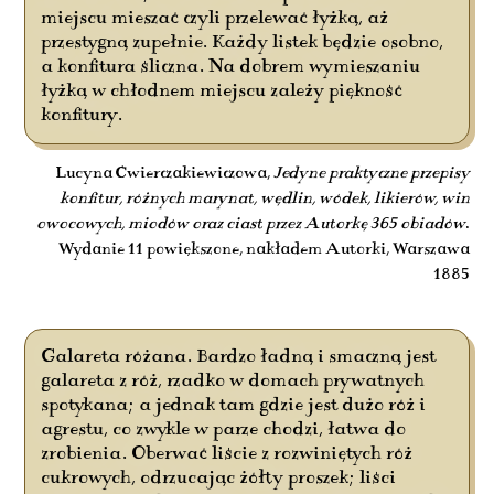
miejscu mieszać czyli przelewać łyżką, aż
przestygną zupełnie. Każdy listek będzie osobno,
a konfitura śliczna. Na dobrem wymieszaniu
łyżką w chłodnem miejscu zależy piękność
konfitury.
Lucyna Ćwierczakiewiczowa,
Jedyne praktyczne przepisy
konfitur, różnych marynat, wędlin, wódek, likierów, win
owocowych, miodów oraz ciast przez Autorkę 365 obiadów
.
Wydanie 11 powiększone, nakładem Autorki, Warszawa
1885
Galareta różana. Bardzo ładną i smaczną jest
galareta z róż, rzadko w domach prywatnych
spotykana; a jednak tam gdzie jest dużo róż i
agrestu, co zwykle w parze chodzi, łatwa do
zrobienia. Oberwać liście z rozwiniętych róż
cukrowych, odrzucając żółty proszek; liści