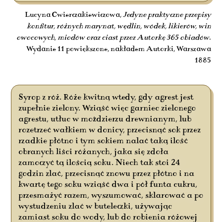
Lucyna Ćwierczakiewiczowa,
Jedyne praktyczne przepisy
konfitur, różnych marynat, wędlin, wódek, likierów, win
owocowych, miodów oraz ciast przez Autorkę 365 obiadów
.
Wydanie 11 powiększone, nakładem Autorki, Warszawa
1885
Syrop z róż. Róże kwitną wtedy, gdy agrest jest
zupełnie zielony. Wziąść więc garniec zielonego
agrestu, utłuc w moździerzu drewnianym, lub
rozetrzeć wałkiem w donicy, przecisnąć sok przez
rzadkie płótno i tym sokiem nalać taką ilość
obranych liści różanych, jaka się zdoła
zamoczyć tą ilością soku. Niech tak stoi 24
godzin zlać, przecisnąć znowu przez płótno i na
kwartę tego soku wziąść dwa i pół funta cukru,
przesmażyć razem, wyszumować, sklarować a po
wystudzeniu zlać w buteleczki, używając
zamiast soku do wody, lub do robienia różowej