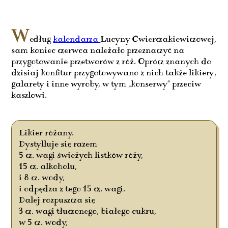
W
edług
kalendarza
Lucyny Ćwierczakiewiczowej,
sam koniec czerwca należało przeznaczyć na
przygotowanie przetworów z róż. Oprócz znanych do
dzisiaj konfitur przygotowywano z nich także likiery,
galarety i inne wyroby, w tym „konserwy” przeciw
kaszlowi.
Likier różany.
Dystylluje się razem
5 cz. wagi świeżych listków róży,
15 cz. alkoholu,
i 8 cz. wody,
i odpędza z tego 15 cz. wagi.
Dalej rozpuszcza się
3 cz. wagi tłuczonego, białego cukru,
w 5 cz. wody,