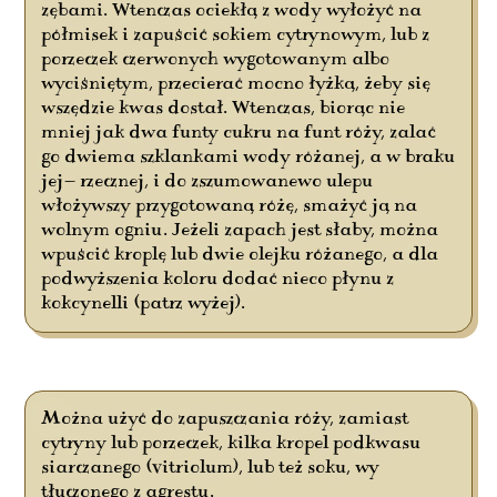
zębami. Wtenczas ociekłą z wody wyłożyć na
półmisek i zapuścić sokiem cytrynowym, lub z
porzeczek czerwonych wygotowanym albo
wyciśniętym, przecierać mocno łyżką, żeby się
wszędzie kwas dostał. Wtenczas, biorąc nie
mniej jak dwa funty cukru na funt róży, zalać
go dwiema szklankami wody różanej, a w braku
jej— rzecznej, i do zszumowanewo ulepu
włożywszy przygotowaną różę, smażyć ją na
wolnym ogniu. Jeżeli zapach jest słaby, można
wpuścić kroplę lub dwie olejku różanego, a dla
podwyższenia koloru dodać nieco płynu z
kokcynelli (patrz wyżej).
Można użyć do zapuszczania róży, zamiast
cytryny lub porzeczek, kilka kropel podkwasu
siarczanego (vitriolum), lub też soku, wy
tłuczonego z agrestu.