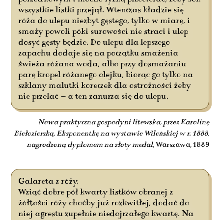
wszystkie listki przejął. Wtenczas kładzie się
róża do ulepu niezbyt gęstego, tylko w miarę, i
smaży powoli póki surowości nie straci i ulep
dosyć gęsty będzie. Do ulepu dla lepszego
zapachu dodaje się na początku smażenia
świeża różana woda, albo przy dosmażaniu
parę kropel różanego olejku, biorąc go tylko na
szklany malutki koreczek dla ostrożności żeby
nie przelać — a ten zanurza się do ulepu.
Nowa praktyczna gospodyni litewska, przez Karolinę
Biełozierską, Eksponentkę na wystawie Wileńskiej w r. 1888,
nagrodzoną dyplomem na złoty medal
, Warszawa, 1889
Galareta z róży.
Wziąć dobre pół kwarty listków obranej z
żółtości róży choćby już rozkwitłej, dodać do
niej agrestu zupełnie niedojrzałego kwartę. Na