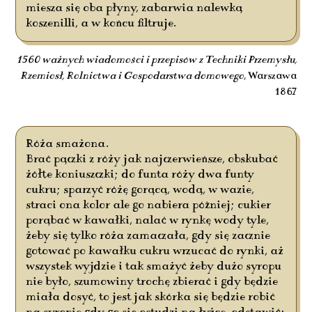
miesza się oba płyny, zabarwia nalewką
koszenilli, a w końcu filtruje.
1560 ważnych wiadomości i przepisów z Techniki Przemysłu,
Rzemiosł, Rolnictwa i Gospodarstwa domowego
, Warszawa
1867
Róża smażona.
Brać pączki z róży jak najczerwieńsze, obskubać
żółte koniuszczki; do funta róży dwa funty
cukru; sparzyć różę gorącą, wodą, w wazie,
straci ona kolor ale go nabiera później; cukier
porąbać w kawałki, nalać w rynkę wody tyle,
żeby się tylko róża zamaczała, gdy się zacznie
gotować po kawałku cukru wrzucać do rynki, aż
wszystek wyjdzie i tak smażyć żeby dużo syropu
nie było, szumowiny trochę zbierać i gdy będzie
miała dosyć, to jest jak skórka się będzie robić