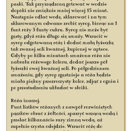
paski. Tak przyrządzoną gotować w wodzie
dopóki nie zmięknie mniej więcej 15 minut.
Następnie odlać wodę, sklarować i na tym
sklarowanym odwarze zrobić syrop, biorąc na 1
funt róży 3 funty cukru. Syrop nie może być
gęsty, gdyż róża długo się smaży. Wrzucić w
syrop odgotowaną różę i dodać małą łyżeczkę
tak zwanej soli kwaśnej, kupionej w aptece.
Gdyby po kilku minutach smażona róża nie
nabrała różowego koloru, dodać jeszcze pół
łyżeczki owej kwaśnej soli. Po półgodzinnem
smażeniu, gdy syrop zgęstnieje a róża będzie
miała piękny przezroczysty kolor, zdjąć z ognia i
po przestudzeniu układać w słoiki.
Róża inaczej.
Funt listków różanych z nawpół rozwiniętych
pączków obrać z żółtości, sparzyć wrzącą wodą i
przelać kilkanaście razy zimną wodą, aż
zupełnie czysta odejdzie. Wrzucić różę do