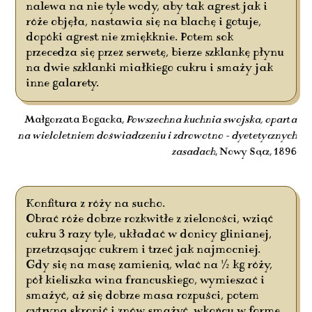
nalewa na nie tyle wody, aby tak agrest jak i
róże objęła, nastawia się na blachę i gotuje,
dopóki agrest nie zmiękknie. Potem sok
przecedza się przez serwetę, bierze szklankę płynu
na dwie szklanki miałkiego cukru i smaży jak
inne galarety.
Małgorzata Bogacka,
Powszechna kuchnia swojska, oparta
na wieloletniem doświadczeniu i zdrowotno - dyetetycznych
zasadach
, Nowy Sącz, 1896
Konfitura z róży na sucho.
Obrać róże dobrze rozkwitłe z zieloności, wziąć
cukru 3 razy tyle, układać w donicy glinianej,
przetrząsając cukrem i trzeć jak najmocniej.
Gdy się na masę zamienią, wlać na ½ kg róży,
pół kieliszka wina francuskiego, wymieszać i
smażyć, aż się dobrze masa rozpuści, potem
cytryną skropić i znów smażyć, wkońcu w formę