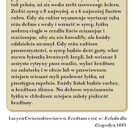
tak poleżą, aż się woda zrobi czerwonego koloru.
Zrobić syrop z 8 najwyżej, a z 6 najmniej funtów
cukru. Gdy się cukier wyszumuje wycisnąć ręką
różę dobrze z wody i wrzucić w syrop, łyżką
srebrną ciągle w rondlu liście mięszając i
rozcierając, aby się nie kawaliły, ale każdy
oddzielnie smarzył. Gdy róża nabiera
przezroczystości, a syrop będzie dość gęsty, wlać
znowu łyżeczkę kwaśnych kropli, lub wcisnąć 3
soczyste cytryny przez muślin, wylać konfiturę
na salaterkę i w oknie lub w przewiewnem
miejscu mieszać czyli przelewać łyżką, aż
przestygną zupełnie. Każdy listek będzie osobno,
a konfitura śliczna. Na dobrem wymięszaniu
łyżką w chłodnem miejscu zależy piękność
konfitury.
Lucyna Ćwierczakiewiczowa,
Konfitura z róż, w: Kolęda dla
Gospodyń,
1885