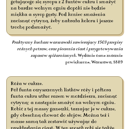
gotującego się syropu z 2 funtów cukru i smażyć
na bardzo wolnym ogniu dopóki nie będzie
miękka a syrop gęsty. Pod koniec smażenia
zacisnąć cytryną, żeby nabrała koloru i jeszcze
trochę podsmażyć.
Praktyczny kucharz warszawski zawierający 1503 przepisy
różnych potraw, oraz pieczenia ciast i przygotowywania
zapasów spiżarnianych
. Wydanie ósme znacznie
powiększone, Warszawa, 1889
Róża w cukrze.
Pół funta oczyszczonych listków róży i półtora
funta cukru utłuc razem w moździerzu, zacisnąć
cytryną; a następnie smażyć na wolnym ogniu.
Robić z tej massy ganeczki, tarzając je w cukrze,
gdy obeschną chować do słojów. Można też i
masse samą tak zostawić używając do
przekładania ciast. W ten sposób robi się także