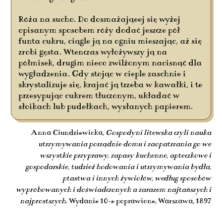
Róża na sucho. Do dosmażająeej się wyżej
opisanym sposobem róży dodać jeszcze pół
funta cukru, ciągle ją na ogniu mieszając, aż się
zrobi gęsta. Wtenczas wyłożywszy ją na
półmisek, drugim nieco zwilżonym nacisnąć dla
wygładzenia. Gdy stojąc w cieple zaschnie i
skrystalizuje się, krajać ją trzeba w kawałki, i te
przesypując cukrem tłuczonym, układać w
słoikach lub pudełkach, wysłanych papierem.
Anna Ciundziewicka,
Gospodyni litewska czyli nauka
utrzymywania porządnie domu i zaopatrzania go we
wszystkie przyprawy, zapasy kuchenne, apteczkowe i
gospodarskie, tudzież hodowania i utrzymywania bydła,
ptastwa i innych żywiołów, według sposobów
wypróbowanych i doświadczonych a zarazem najtańszych i
najprostszych
. Wydanie 10-e poprawione, Warszawa, 1897