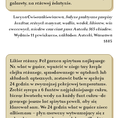
galarety, na różowej żelatynie.
Lucyna Ćwierczakiewiczowa,
Jedyne praktyczne przepisy
konfitur, różnych marynat, wędlin, wódek, likierów, win
owocowych, miodów oraz ciast przez Autorkę 365 obiadów
.
Wydanie 11 powiększone, nakładem Autorki, Warszawa
1885
Likier różany. Pół garnca spirytusu najlepszego
Nr. wlać w gąsior, wpuścić w niego trzy krople
olejku różanego, sprzedawanego w aptekach lub
składach aptecznych, zostawić butle w spokoju
24 godzin w zwyczajnej pokojowej temperaturze.
Zrobić syropu z 6 funtów najpiękniejszego cukru,
biorąc kwaterkę wody na każdy funt cukru—do
gorącego jeszcze lać spirytus powoli, aby się
klarował sam. We 24 godzin wlać w gąsior nieco
alkiemasu — płyn czerwony wytwarzający się z