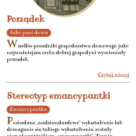
Porządek
Jako pani domu
W
szelkie poradniki gospodarstwa domowego jako
najważniejszą cechę dobrej gospodyni wymieniały
porządek.
Czytaj więcej
Stereotyp emancypantki
Emancypantka
P
osiadane „nadstandardowe” wykształcenie lub
domaganie się takiego wykształcenia zostały