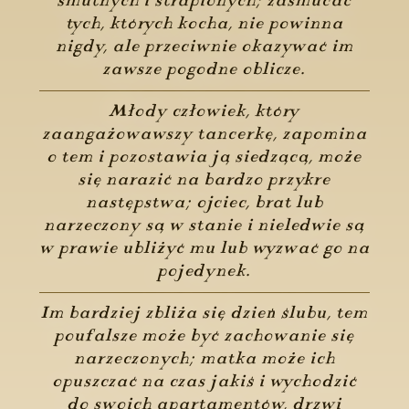
smutnych i strapionych; zasmucać
tych, których kocha, nie powinna
nigdy, ale przeciwnie okazywać im
zawsze pogodne oblicze.
Młody człowiek, który
zaangażowawszy tancerkę, zapomina
o tem i pozostawia ją siedzącą, może
się narazić na bardzo przykre
następstwa; ojciec, brat lub
narzeczony są w stanie i nieledwie są
w prawie ubliżyć mu lub wyzwać go na
pojedynek.
Im bardziej zbliża się dzień ślubu, tem
poufalsze może być zachowanie się
narzeczonych; matka może ich
opuszczać na czas jakiś i wychodzić
do swoich apartamentów, drzwi