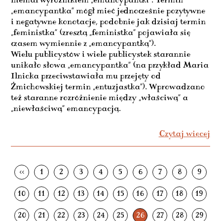
niemal wyróżnikiem „emancypantki”. Termin
„emancypantka” mógł mieć jednocześnie pozytywne
i negatywne konotacje, podobnie jak dzisiaj termin
„feministka” (zresztą „feministka” pojawiała się
czasem wymiennie z „emancypantką”).
Wielu publicystów i wiele publicystek starannie
unikało słowa „emancypantka” (na przykład Maria
Ilnicka przeciwstawiała mu przejęty od
Żmichowskiej termin „entuzjastka”). Wprowadzano
też staranne rozróżnienie między „właściwą” a
„niewłaściwą” emancypacją.
Czytaj więcej
<<
1
2
3
4
5
6
7
8
9
10
11
12
13
14
15
16
17
18
19
20
21
22
23
24
25
26
27
28
29