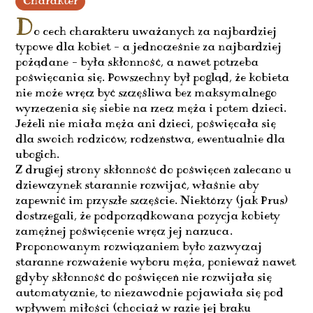
Charakter
D
o cech charakteru uważanych za najbardziej
typowe dla kobiet – a jednocześnie za najbardziej
pożądane – była skłonność, a nawet potrzeba
poświęcania się. Powszechny był pogląd, że kobieta
nie może wręcz być szczęśliwa bez maksymalnego
wyrzeczenia się siebie na rzecz męża i potem dzieci.
Jeżeli nie miała męża ani dzieci, poświęcała się
dla swoich rodziców, rodzeństwa, ewentualnie dla
ubogich.
Z drugiej strony skłonność do poświęceń zalecano u
dziewczynek starannie rozwijać, właśnie aby
zapewnić im przyszłe szczęście. Niektórzy (jak Prus)
dostrzegali, że podporządkowana pozycja kobiety
zamężnej poświęcenie wręcz jej narzuca.
Proponowanym rozwiązaniem było zazwyczaj
staranne rozważenie wyboru męża, ponieważ nawet
gdyby skłonność do poświęceń nie rozwijała się
automatycznie, to niezawodnie pojawiała się pod
wpływem miłości (chociaż w razie jej braku