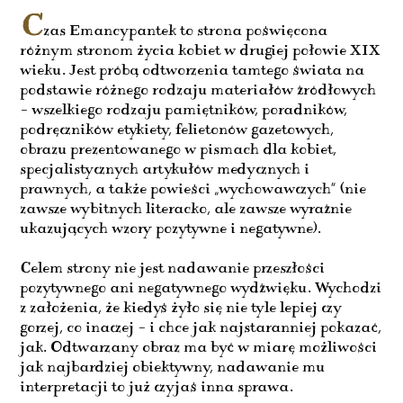
C
zas Emancypantek to strona poświęcona
różnym stronom życia kobiet w drugiej połowie XIX
wieku. Jest próbą odtworzenia tamtego świata na
podstawie różnego rodzaju materiałów źródłowych
– wszelkiego rodzaju pamiętników, poradników,
podręczników etykiety, felietonów gazetowych,
obrazu prezentowanego w pismach dla kobiet,
specjalistycznych artykułów medycznych i
prawnych, a także powieści „wychowawczych” (nie
zawsze wybitnych literacko, ale zawsze wyraźnie
ukazujących wzory pozytywne i negatywne).
Celem strony nie jest nadawanie przeszłości
pozytywnego ani negatywnego wydźwięku. Wychodzi
z założenia, że kiedyś żyło się nie tyle lepiej czy
gorzej, co inaczej – i chce jak najstaranniej pokazać,
jak. Odtwarzany obraz ma być w miarę możliwości
jak najbardziej obiektywny, nadawanie mu
interpretacji to już czyjaś inna sprawa.