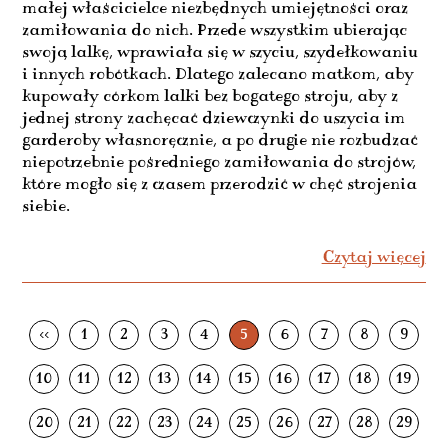
małej właścicielce niezbędnych umiejętności oraz
zamiłowania do nich. Przede wszystkim ubierając
swoją lalkę, wprawiała się w szyciu, szydełkowaniu
i innych robótkach. Dlatego zalecano matkom, aby
kupowały córkom lalki bez bogatego stroju, aby z
jednej strony zachęcać dziewczynki do uszycia im
garderoby własnoręcznie, a po drugie nie rozbudzać
niepotrzebnie pośredniego zamiłowania do strojów,
które mogło się z czasem przerodzić w chęć strojenia
siebie.
Czytaj więcej
<<
1
2
3
4
5
6
7
8
9
10
11
12
13
14
15
16
17
18
19
20
21
22
23
24
25
26
27
28
29