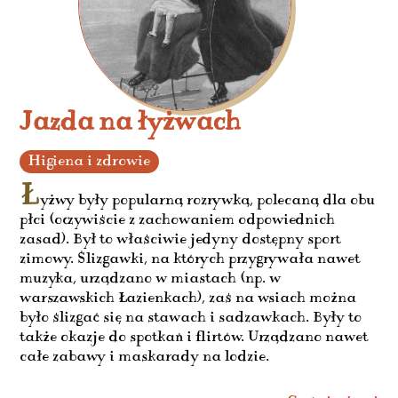
Jazda na łyżwach
Higiena i zdrowie
Ł
yżwy były popularną rozrywką, polecaną dla obu
płci (oczywiście z zachowaniem odpowiednich
zasad). Był to właściwie jedyny dostępny sport
zimowy. Ślizgawki, na których przygrywała nawet
muzyka, urządzano w miastach (np. w
warszawskich Łazienkach), zaś na wsiach można
było ślizgać się na stawach i sadzawkach. Były to
także okazje do spotkań i flirtów. Urządzano nawet
całe zabawy i maskarady na lodzie.