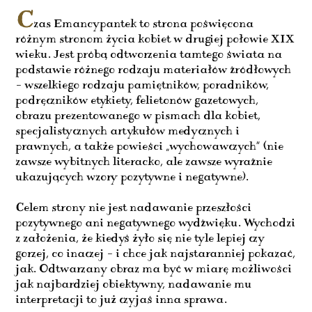
C
zas Emancypantek to strona poświęcona
różnym stronom życia kobiet w drugiej połowie XIX
wieku. Jest próbą odtworzenia tamtego świata na
podstawie różnego rodzaju materiałów źródłowych
– wszelkiego rodzaju pamiętników, poradników,
podręczników etykiety, felietonów gazetowych,
obrazu prezentowanego w pismach dla kobiet,
specjalistycznych artykułów medycznych i
prawnych, a także powieści „wychowawczych” (nie
zawsze wybitnych literacko, ale zawsze wyraźnie
ukazujących wzory pozytywne i negatywne).
Celem strony nie jest nadawanie przeszłości
pozytywnego ani negatywnego wydźwięku. Wychodzi
z założenia, że kiedyś żyło się nie tyle lepiej czy
gorzej, co inaczej – i chce jak najstaranniej pokazać,
jak. Odtwarzany obraz ma być w miarę możliwości
jak najbardziej obiektywny, nadawanie mu
interpretacji to już czyjaś inna sprawa.