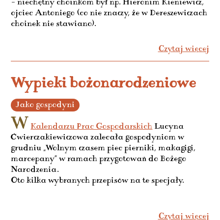
– niechętny choinkom był np. Hieronim Kieniewicz,
ojciec Antoniego (co nie znaczy, że w Dereszewiczach
choinek nie stawiano).
Czytaj więcej
Wypieki bożonarodzeniowe
Jako gospodyni
W
Kalendarzu Prac Gospodarskich
Lucyna
Ćwierczakiewiczowa zalecała gospodyniom w
grudniu „Wolnym czasem piec pierniki, makagigi,
marcepany” w ramach przygotowań do Bożego
Narodzenia.
Oto kilka wybranych przepisów na te specjały.
Czytaj więcej