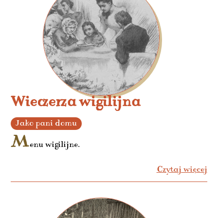
Wieczerza wigilijna
Jako pani domu
M
enu wigilijne.
Czytaj więcej