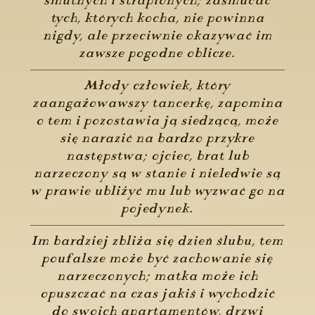
smutnych i strapionych; zasmucać
tych, których kocha, nie powinna
nigdy, ale przeciwnie okazywać im
zawsze pogodne oblicze.
Młody człowiek, który
zaangażowawszy tancerkę, zapomina
o tem i pozostawia ją siedzącą, może
się narazić na bardzo przykre
następstwa; ojciec, brat lub
narzeczony są w stanie i nieledwie są
w prawie ubliżyć mu lub wyzwać go na
pojedynek.
Im bardziej zbliża się dzień ślubu, tem
poufalsze może być zachowanie się
narzeczonych; matka może ich
opuszczać na czas jakiś i wychodzić
do swoich apartamentów, drzwi