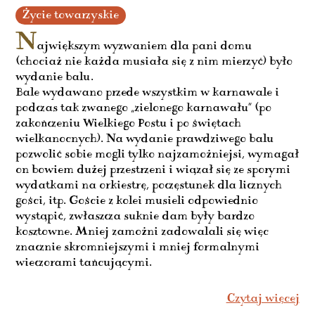
Życie towarzyskie
N
ajwiększym wyzwaniem dla pani domu
(chociaż nie każda musiała się z nim mierzyć) było
wydanie balu.
Bale wydawano przede wszystkim w karnawale i
podczas tak zwanego „zielonego karnawału” (po
zakończeniu Wielkiego Postu i po świętach
wielkanocnych). Na wydanie prawdziwego balu
pozwolić sobie mogli tylko najzamożniejsi, wymagał
on bowiem dużej przestrzeni i wiązał się ze sporymi
wydatkami na orkiestrę, poczęstunek dla licznych
gości, itp. Goście z kolei musieli odpowiednio
wystąpić, zwłaszcza suknie dam były bardzo
kosztowne. Mniej zamożni zadowalali się więc
znacznie skromniejszymi i mniej formalnymi
wieczorami tańcującymi.
Czytaj więcej