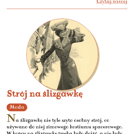
Czytaj więcej
Strój na ślizgawkę
Moda
N
a ślizgawkę nie tyle szyto osobny strój, co
używano do niej zimowego kostiumu spacerowego.
W końcu na ślizgawkę trzeba było dojść, a nie było